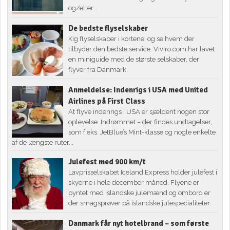
og/eller...
De bedste flyselskaber
Kig flyselskaber i kortene, og se hvem der
tilbyder den bedste service. Viviro.com har lavet
en miniguide med de største selskaber, der
flyver fra Danmark.
Anmeldelse: Indenrigs i USA med United
Airlines på First Class
At flyve indenrigs i USA er sjældent nogen stor
oplevelse. Indrømmet – der findes undtagelser,
som f.eks. JetBlue’s Mint-klasse og nogle enkelte
af de længste ruter...
Julefest med 900 km/t
Lavprisselskabet Iceland Express holder julefest i
skyerne i hele december måned. Flyene er
pyntet med islandske julemænd og ombord er
der smagsprøver på islandske julespecialiteter.
Danmark får nyt hotelbrand – som første