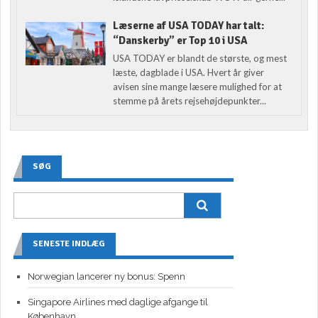
Læserne af USA TODAY har talt:
“Danskerby” er Top 10 i USA
USA TODAY er blandt de største, og mest
læste, dagblade i USA. Hvert år giver
avisen sine mange læsere mulighed for at
stemme på årets rejsehøjdepunkter...
SØG
SENESTE INDLÆG
Norwegian lancerer ny bonus: Spenn
Singapore Airlines med daglige afgange til
København