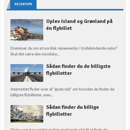
REJSETIPS
Oplev Island og Grønland på
én flybillet
Drømmer du om et nordisk rejseeventyr i tryllebindende natur?
Skal det være den mystiske...
Sådan finder du de billigste
flybilletter
Internettet flyder over af “gode råd” om hvordan du finder de
billigste flybilletter, men...
Sådan finder du billige
flybilletter
Viviro.com har samlet en liste med gode råd til at finde de