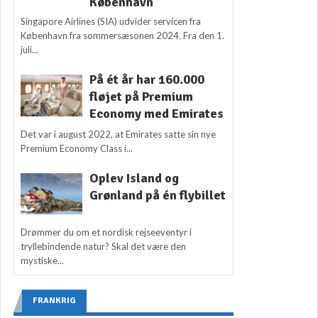
København
Singapore Airlines (SIA) udvider servicen fra
København fra sommersæsonen 2024. Fra den 1.
juli...
På ét år har 160.000
fløjet på Premium
Economy med Emirates
Det var i august 2022, at Emirates satte sin nye
Premium Economy Class i...
Oplev Island og
Grønland på én flybillet
Drømmer du om et nordisk rejseeventyr i
tryllebindende natur? Skal det være den
mystiske...
FRANKRIG