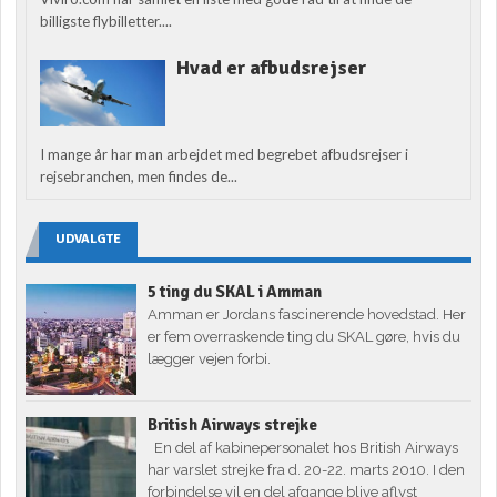
billigste flybilletter....
Hvad er afbudsrejser
I mange år har man arbejdet med begrebet afbudsrejser i
rejsebranchen, men findes de...
UDVALGTE
5 ting du SKAL i Amman
Amman er Jordans fascinerende hovedstad. Her
er fem overraskende ting du SKAL gøre, hvis du
lægger vejen forbi.
British Airways strejke
En del af kabinepersonalet hos British Airways
har varslet strejke fra d. 20-22. marts 2010. I den
forbindelse vil en del afgange blive aflyst