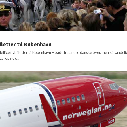
illetter til København
e billige flybilletter til København – både fra andre danske byer, men så sandeli
 Europa og...