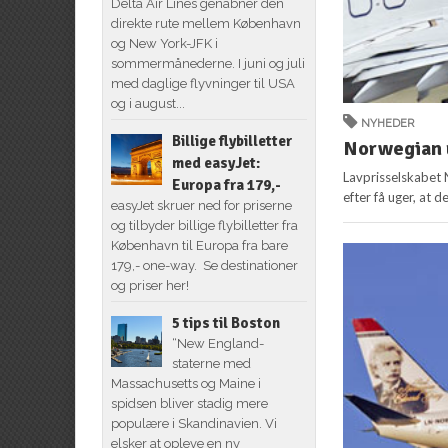
Delta Air Lines genåbner den
direkte rute mellem København
og New York-JFK i
sommermånederne. I juni og juli
med daglige flyvninger til USA
og i august...
NYHEDER
Billige flybilletter
Norwegian u
med easyJet:
Lavprisselskabet 
Europa fra 179,-
efter få uger, at d
easyJet skruer ned for priserne
og tilbyder billige flybilletter fra
København til Europa fra bare
179,- one-way. Se destinationer
og priser her!
5 tips til Boston
“New England-
staterne med
Massachusetts og Maine i
spidsen bliver stadig mere
populære i Skandinavien. Vi
elsker at opleve en ny