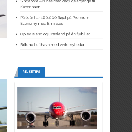
Singapore Airlines med daglige afgange til
København
På ét år har 160.000 fløjet på Premium
Economy med Emirates
Oplev Island og Grønland på én flybillet
Billund Lufthavn med vinternyheder
REJSETIPS