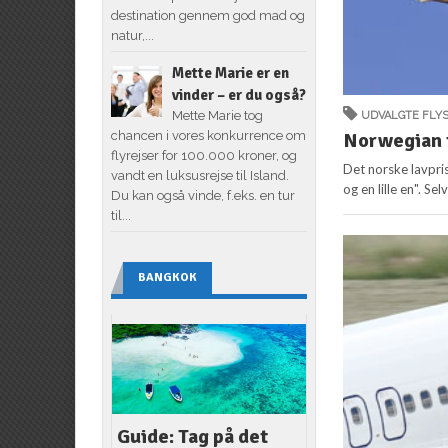
destination gennem god mad og
natur,...
Mette Marie er en
vinder – er du også?
Mette Marie tog
UDVALGTE FLY
Norwegian t
chancen i vores konkurrence om
flyrejser for 100.000 kroner, og
Det norske lavpri
vandt en luksusrejse til Island.
og en lille en". Se
Du kan også vinde, f.eks. en tur
til...
BANGKOK
Guide: Tag på det