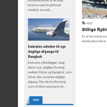
Kombinationen af en lang
historie med traditionel
medicin, en unik...
NICE
Billige flybi
En af de meste po
destination blive
Emirates udvider til syv
daglige afgange til
Bangkok
Emirates offentliggør i dag
deres nye, daglige flyvning
mellem Dubai og Bangkok, som
bliver den syvende daglige
afgang. Den ekstra flyvning,
som vil blive serviceret af...
USA