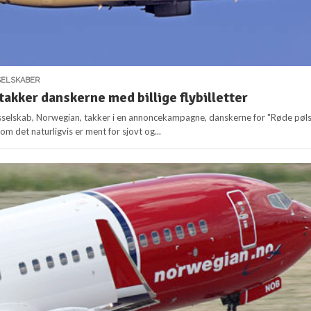
SELSKABER
akker danskerne med billige flybilletter
sselskab, Norwegian, takker i en annoncekampagne, danskerne for "Røde pøl
lvom det naturligvis er ment for sjovt og...