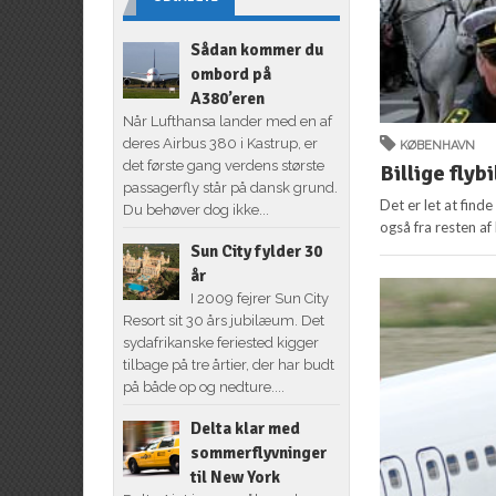
Sådan kommer du
ombord på
A380’eren
Når Lufthansa lander med en af
deres Airbus 380 i Kastrup, er
KØBENHAVN
det første gang verdens største
Billige flyb
passagerfly står på dansk grund.
Det er let at find
Du behøver dog ikke...
også fra resten af
Sun City fylder 30
år
I 2009 fejrer Sun City
Resort sit 30 års jubilæum. Det
sydafrikanske feriested kigger
tilbage på tre årtier, der har budt
på både op og nedture....
Delta klar med
sommerflyvninger
til New York