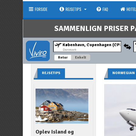
FORSIDE
REJSETIPS
FAQ
HOTEL
SAMMENLIGN PRISER P
Danmark
Retur
Enkelt
REJSETIPS
NORWEGIAN
Oplev Island og