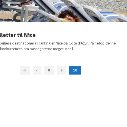
lletter til Nice
pulære destinationer i Frankrig er Nice på Coté d’Azur. På netop denne
r konkurrencen om passagererne meget stor i...
«
‹
8
9
10