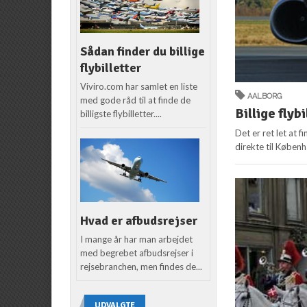
Sådan finder du billige
flybilletter
Viviro.com har samlet en liste
AALBORG
med gode råd til at finde de
Billige flyb
billigste flybilletter....
Det er ret let at fi
direkte til Københ
Hvad er afbudsrejser
I mange år har man arbejdet
med begrebet afbudsrejser i
rejsebranchen, men findes de...
UDVALGTE