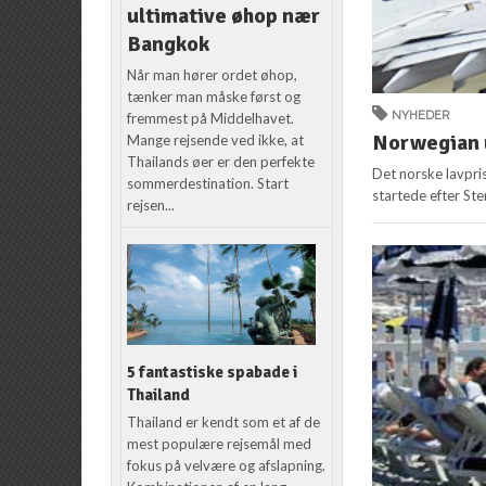
ultimative øhop nær
Bangkok
Når man hører ordet øhop,
tænker man måske først og
NYHEDER
fremmest på Middelhavet.
Norwegian 
Mange rejsende ved ikke, at
Thailands øer er den perfekte
Det norske lavpri
sommerdestination. Start
startede efter Ste
rejsen...
5 fantastiske spabade i
Thailand
Thailand er kendt som et af de
mest populære rejsemål med
fokus på velvære og afslapning.