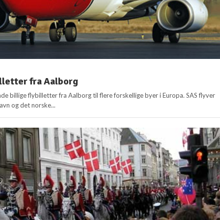
illetter fra Aalborg
nde billige flybilletter fra Aalborg til flere forskellige byer i Europa. SAS flyver
avn og det norske...