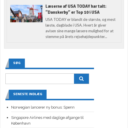
Læserne af USA TODAY har talt:
“Danskerby” er Top 10 i USA
USA TODAY er blandt de største, og mest
læste, dagblade i USA. Hvert år giver
avisen sine mange læsere mulighed for at
stemme på årets rejsehøjdepunkter...
SØG
SENESTE INDLÆG
Norwegian lancerer ny bonus: Spenn
Singapore Airlines med daglige afgange til
København