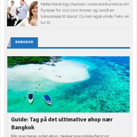
Mette Marie tog chancen i vores konkurrence om
flyrejser for 100.000 kroner, og vandt en
luksusrejse til Island. Du kan også vinde, f.eks. en
tur til...
BANGKOK
Guide: Tag på det ultimative øhop nær
Bangkok
Når man hører ordet øhop, tænker man måske først og