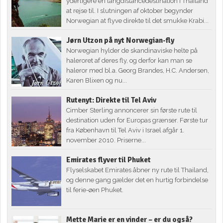
yderligere en langdistancedestination i Thailand
at rejse til. I slutningen af oktober begynder
Norwegian at flyve direkte til det smukke Krabi...
Jørn Utzon på nyt Norwegian-fly
Norwegian hylder de skandinaviske helte på
haleroret af deres fly, og derfor kan man se
haleror med bl.a. Georg Brandes, H.C. Andersen,
Karen Blixen og nu...
Rutenyt: Direkte til Tel Aviv
Cimber Sterling annoncerer sin første rute til
destination uden for Europas grænser. Første tur
fra København til Tel Aviv i Israel afgår 1.
november 2010. Priserne...
Emirates flyver til Phuket
Flyselskabet Emirates åbner ny rute til Thailand,
og denne gang gælder det en hurtig forbindelse
til ferie-øen Phuket.
Mette Marie er en vinder – er du også?