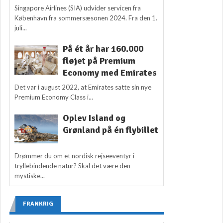
Singapore Airlines (SIA) udvider servicen fra
København fra sommersæsonen 2024. Fra den 1.
juli...
På ét år har 160.000
fløjet på Premium
Economy med Emirates
Det var i august 2022, at Emirates satte sin nye
Premium Economy Class i...
Oplev Island og
Grønland på én flybillet
Drømmer du om et nordisk rejseeventyr i
tryllebindende natur? Skal det være den
mystiske...
FRANKRIG