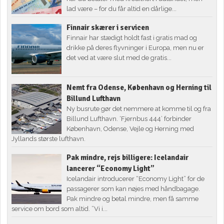
lad være – for du får altid en dårlige...
Finnair skærer i servicen
Finnair har stædigt holdt fast i gratis mad og
drikke på deres flyvninger i Europa, men nu er
det ved at være slut med de gratis...
Nemt fra Odense, København og Herning til
Billund Lufthavn
Ny busrute gør det nemmere at komme til og fra
Billund Lufthavn. ‘Fjernbus 444’ forbinder
København, Odense, Vejle og Herning med
Jyllands største lufthavn.
Pak mindre, rejs billigere: Icelandair
lancerer “Economy Light”
Icelandair introducerer “Economy Light” for de
passagerer som kan nøjes med håndbagage.
Pak mindre og betal mindre, men få samme
service om bord som altid. ”Vi i...