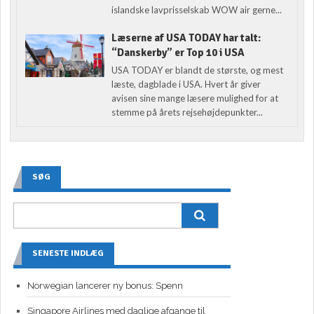
islandske lavprisselskab WOW air gerne...
Læserne af USA TODAY har talt:
“Danskerby” er Top 10 i USA
USA TODAY er blandt de største, og mest
læste, dagblade i USA. Hvert år giver
avisen sine mange læsere mulighed for at
stemme på årets rejsehøjdepunkter...
SØG
SENESTE INDLÆG
Norwegian lancerer ny bonus: Spenn
Singapore Airlines med daglige afgange til