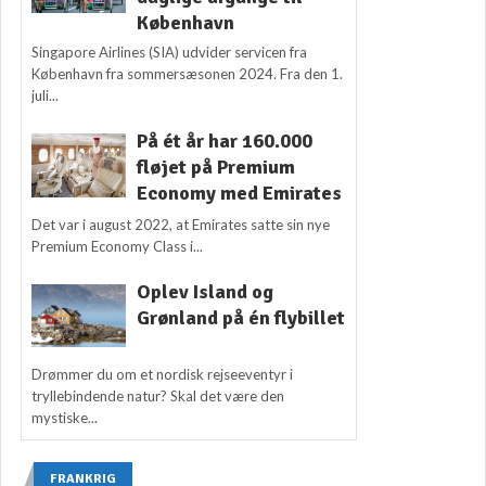
København
Singapore Airlines (SIA) udvider servicen fra
København fra sommersæsonen 2024. Fra den 1.
juli...
På ét år har 160.000
fløjet på Premium
Economy med Emirates
Det var i august 2022, at Emirates satte sin nye
Premium Economy Class i...
Oplev Island og
Grønland på én flybillet
Drømmer du om et nordisk rejseeventyr i
tryllebindende natur? Skal det være den
mystiske...
FRANKRIG