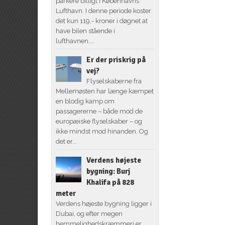
parkere billigt i Københavns
Lufthavn. I denne periode koster
det kun 119,- kroner i døgnet at
have bilen stående i
lufthavnen....
Er der priskrig på
vej?
Flyselskaberne fra
Mellemøsten har længe kæmpet
en blodig kamp om
passagererne – både mod de
europæiske flyselskaber – og
ikke mindst mod hinanden. Og
det er...
Verdens højeste
bygning: Burj
Khalifa på 828
meter
Verdens højeste bygning ligger i
Dubai, og efter megen
hemmelighedskræmmeri er