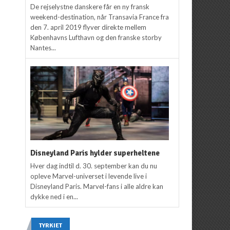
De rejselystne danskere får en ny fransk
weekend-destination, når Transavia France fra
den 7. april 2019 flyver direkte mellem
Københavns Lufthavn og den franske storby
Nantes...
Disneyland Paris hylder superheltene
Hver dag indtil d. 30. september kan du nu
opleve Marvel-universet i levende live i
Disneyland Paris. Marvel-fans i alle aldre kan
dykke ned i en...
TYRKIET