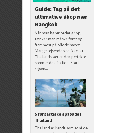
Guide: Tag på det
ultimative øhop nær
Bangkok
Når man hører ordet øhop,
tænker man måske først og
fremmest på Middelhavet.
Mange rejsende ved ikke, at
Thailands øer er den perfekte
sommerdestination. Start
rejsen...
5 fantastiske spabade i
Thailand
Thailand er kendt som et af de