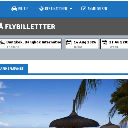
BILLEJE
DESTINATIONER
ANMELDELSER
Å FLYBILLETTTER
Thailand
lørdag
lørdag
-ANKENÆVNET