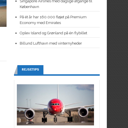
Singapore Airlines med daglige afgange til
København
På ét år har 160.000 fløjet på Premium
Economy med Emirates
Oplev Island og Grønland på én flybillet
Billund Lufthavn med vinternyheder
REJSETIPS