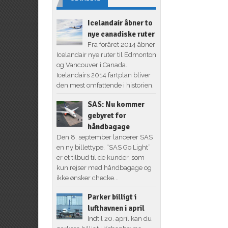
Icelandair åbner to
nye canadiske ruter
Fra foråret 2014 åbner
Icelandair nye ruter til Edmonton
og Vancouver i Canada.
Icelandairs 2014 fartplan bliver
den mest omfattende i historien.
SAS: Nu kommer
gebyret for
håndbagage
Den 8. september lancerer SAS
en ny billettype. “SAS Go Light”
er et tilbud til de kunder, som
kun rejser med håndbagage og
ikke ønsker checke...
Parker billigt i
lufthavnen i april
Indtil 20. april kan du