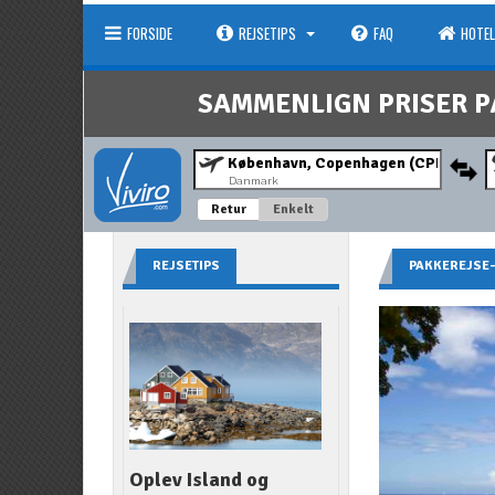
FORSIDE
REJSETIPS
FAQ
HOTEL
SAMMENLIGN PRISER P
Danmark
Retur
Enkelt
REJSETIPS
PAKKEREJSE
Oplev Island og