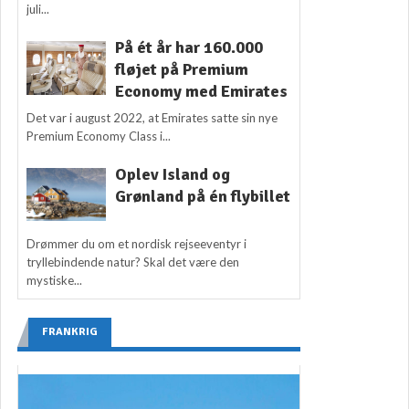
juli...
På ét år har 160.000
fløjet på Premium
Economy med Emirates
Det var i august 2022, at Emirates satte sin nye
Premium Economy Class i...
Oplev Island og
Grønland på én flybillet
Drømmer du om et nordisk rejseeventyr i
tryllebindende natur? Skal det være den
mystiske...
FRANKRIG