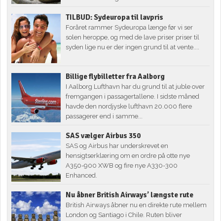
TILBUD: Sydeuropa til lavpris
Foråret rammer Sydeuropa længe før vi ser
solen heroppe, og med de lave priser priser til
syden lige nu er der ingen grund til at vente....
Billige flybilletter fra Aalborg
I Aalborg Lufthavn har du grund til at juble over
fremgangen i passagertallene. I sidste måned
havde den nordjyske lufthavn 20.000 flere
passagerer end i samme...
SAS vælger Airbus 350
SAS og Airbus har underskrevet en
hensigtserklæring om en ordre på otte nye
A350-900 XWB og fire nye A330-300
Enhanced.
Nu åbner British Airways’ længste rute
British Airways åbner nu en direkte rute mellem
London og Santiago i Chile. Ruten bliver