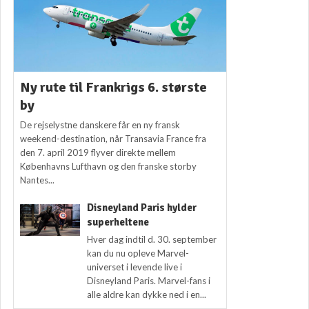
Ny rute til Frankrigs 6. største
by
De rejselystne danskere får en ny fransk
weekend-destination, når Transavia France fra
den 7. april 2019 flyver direkte mellem
Københavns Lufthavn og den franske storby
Nantes...
Disneyland Paris hylder
superheltene
Hver dag indtil d. 30. september
kan du nu opleve Marvel-
universet i levende live i
Disneyland Paris. Marvel-fans i
alle aldre kan dykke ned i en...