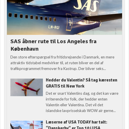
SAS åbner rute til Los Angeles fra
København
Den store efterspørgsel fra fritidsrejsende i Danmark, en mere
attraktiv tidstabel medvirker til, at ruten bliver en del af
trafikprogrammet fremover fra Kastrup. Der bliver seks...
Hedder du Valentin? Så tag kæresten
GRATIS til New York
Det er snart Valentins dag, og det kan være
irriterende for folk, der hedder enten
Valentin eller Valentina. Det vil det
islandske lavprisselskab WOW air gerne...
Læserne af USA TODAY har talt:
“Danskerby” er Top 10 i USA