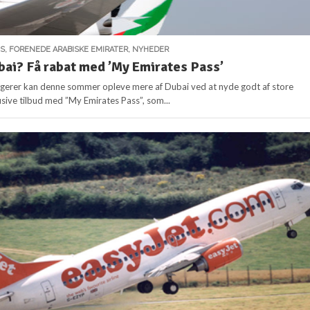
ES
,
FORENEDE ARABISKE EMIRATER
,
NYHEDER
ubai? Få rabat med ’My Emirates Pass’
agerer kan denne sommer opleve mere af Dubai ved at nyde godt af store
usive tilbud med ”My Emirates Pass”, som...