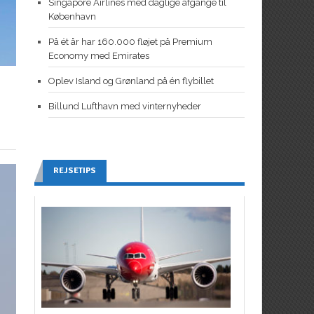
Singapore Airlines med daglige afgange til
København
På ét år har 160.000 fløjet på Premium
Economy med Emirates
Oplev Island og Grønland på én flybillet
Billund Lufthavn med vinternyheder
REJSETIPS