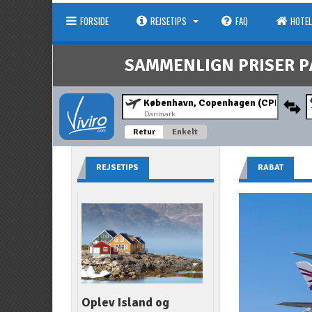
FORSIDE
REJSETIPS
FAQ
HOTEL
SAMMENLIGN PRISER P
Danmark
Retur
Enkelt
REJSETIPS
RABAT
Oplev Island og