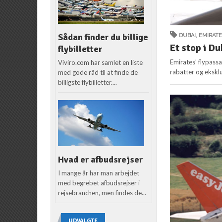
Sådan finder du billige
DUBAI
,
EMIRAT
Et stop i D
flybilletter
Emirates’ flypass
Viviro.com har samlet en liste
rabatter og ekskl
med gode råd til at finde de
billigste flybilletter....
Hvad er afbudsrejser
I mange år har man arbejdet
med begrebet afbudsrejser i
rejsebranchen, men findes de...
UDVALGTE