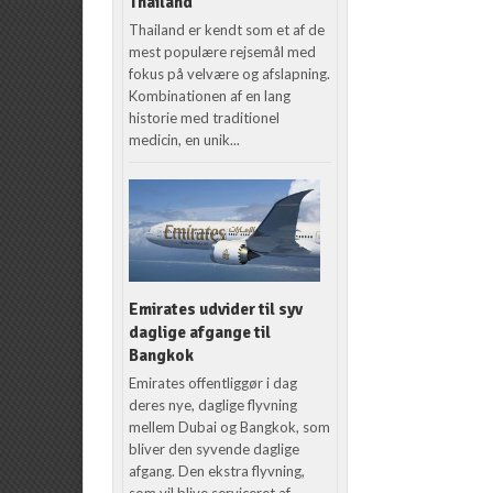
Thailand
Thailand er kendt som et af de
mest populære rejsemål med
fokus på velvære og afslapning.
Kombinationen af en lang
historie med traditionel
medicin, en unik...
Emirates udvider til syv
daglige afgange til
Bangkok
Emirates offentliggør i dag
deres nye, daglige flyvning
mellem Dubai og Bangkok, som
bliver den syvende daglige
afgang. Den ekstra flyvning,
som vil blive serviceret af...