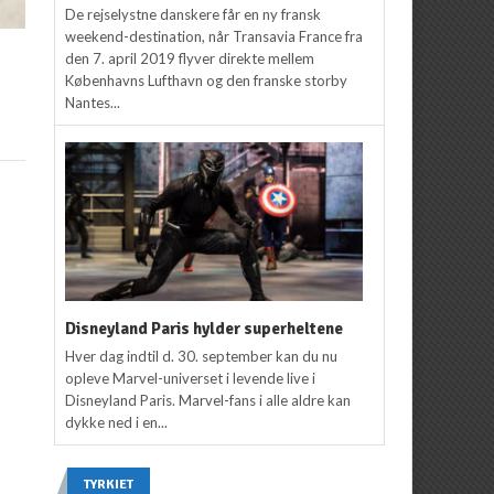
De rejselystne danskere får en ny fransk
weekend-destination, når Transavia France fra
den 7. april 2019 flyver direkte mellem
Københavns Lufthavn og den franske storby
Nantes...
Disneyland Paris hylder superheltene
Hver dag indtil d. 30. september kan du nu
opleve Marvel-universet i levende live i
Disneyland Paris. Marvel-fans i alle aldre kan
dykke ned i en...
TYRKIET