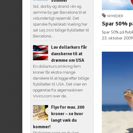
sommer
Sol, storby og strand i én og
samme by gør Barcelona til et
NYHEDER
vidunderligt rejsemål. Det
Spar 50% på
spanske flyselskab Vueling har
sat 145.000 billige flybilletter til
Spar 50% på flybil
Barcelona...
23. oktober 2009 
Lav dollarkurs får
danskerne til at
drømme om USA
En dollarkurs omkring fem
kroner får ekstra mange
danskere til at kigge efter billige
flybilletter til USA. Det viser en
opgørelse fra søgemaskinen
Viviro.com over de...
Flyv for max. 200
kroner – se hvor
langt væk du
kommer!
Priskrigen raser og du kan