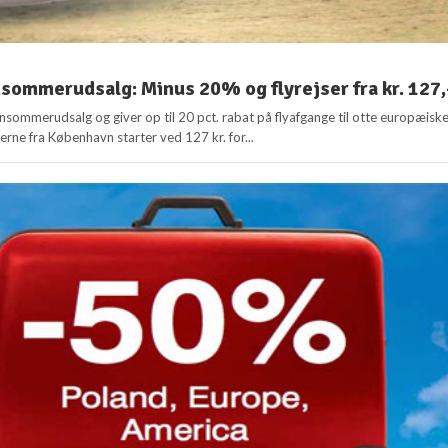
sommerudsalg: Minus 20% og flyrejser fra kr. 127,
ensommerudsalg og giver op til 20 pct. rabat på flyafgange til otte europæisk
serne fra København starter ved 127 kr. for...