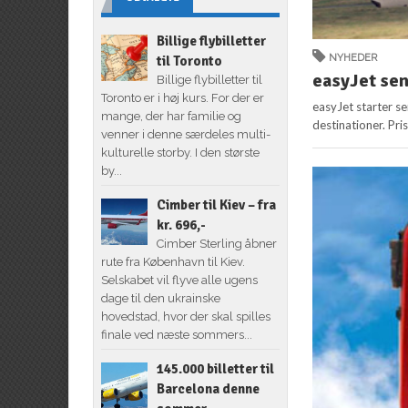
Billige flybilletter
NYHEDER
til Toronto
easyJet sen
Billige flybilletter til
Toronto er i høj kurs. For der er
easyJet starter s
mange, der har familie og
destinationer. Pri
venner i denne særdeles multi-
kulturelle storby. I den største
by...
Cimber til Kiev – fra
kr. 696,-
Cimber Sterling åbner
rute fra København til Kiev.
Selskabet vil flyve alle ugens
dage til den ukrainske
hovedstad, hvor der skal spilles
finale ved næste sommers...
145.000 billetter til
Barcelona denne