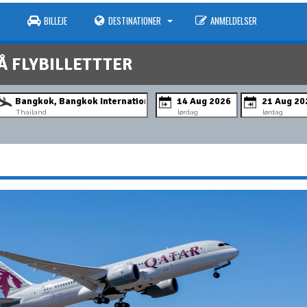
BILLEJE
DESTINATIONER
ANMELDELSER
Å FLYBILLETTTER
Thailand
lørdag
lørdag