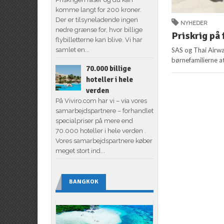
komme langt for 200 kroner.
Der er tilsyneladende ingen
NYHEDER
nedre grænse for, hvor billige
Priskrig på 
flybilletterne kan blive. Vi har
SAS og Thai Airwa
samlet en...
børnefamilierne at
70.000 billige
hoteller i hele
verden
På Viviro.com har vi – via vores
samarbejdspartnere – forhandlet
specialpriser på mere end
70.000 hoteller i hele verden .
Vores samarbejdspartnere køber
meget stort ind...
BANGKOK