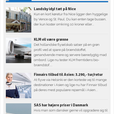
Landsby idyl tæt på Nice
Kun en kort køretur fra Nice ligger den hyggelige
by Vence og St. Paul. Du kan enten tage bussen,
der kun koster omkring 10 kroner eller...
KLM vil være grønne
Det hollandske flyselskab satser på en grøn
profil ved at spare på brændstoffet,
genandvende mere og servere bæredygtig mad
ombord. Lige nu tester KLM fremtidens bio-
brændstof....
Finnairs tilbud til Asien: 3.290,- tur/retur
At flyve via Helsinki er den korteste vej til mange
destinationer i Asien og lige nu har Finnair tilbud
på deres mest populære rejsemål i Asien...
SAS har højere priser i Danmark
Hvis man som dansker gerne vil opgradere sig til