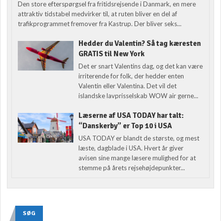
Den store efterspørgsel fra fritidsrejsende i Danmark, en mere
attraktiv tidstabel medvirker til, at ruten bliver en del af
trafikprogrammet fremover fra Kastrup. Der bliver seks...
Hedder du Valentin? Så tag kæresten
GRATIS til New York
Det er snart Valentins dag, og det kan være
irriterende for folk, der hedder enten
Valentin eller Valentina. Det vil det
islandske lavprisselskab WOW air gerne...
Læserne af USA TODAY har talt:
“Danskerby” er Top 10 i USA
USA TODAY er blandt de største, og mest
læste, dagblade i USA. Hvert år giver
avisen sine mange læsere mulighed for at
stemme på årets rejsehøjdepunkter...
SØG