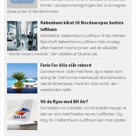
kroner. I prissammenligningen har vi omregnet
disse priser til danske kroner...
København kåret til Nordeuropas bedste
lufthavn
Billedtekst: Københavns Lufthavn (Foto: Morten
Bjarnhof) Københavns Lufthavn blev tirsdag
aften hædret med to priser ved de såkaldte
“World Airport Awards”, der uddeles af Skytrax på...
Ferie For Alle slår rekord
Danskerne er vilde med ferie, og vi rejser som
aldrig før. Det kunne mærkes på Skandinaviens
største feriemesse, Ferie for Alle 2008, der i
weekenden satte...
Vil du flyve med BH Air?
Da Hooters Air lukkede i 2006 troede mange, at
det var slut med frække navne i luftfarten. Og
dog, for i Københavns Lufthavn kan man spotte...