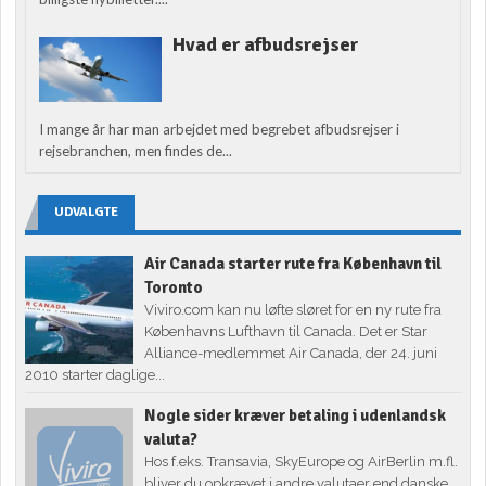
Hvad er afbudsrejser
I mange år har man arbejdet med begrebet afbudsrejser i
rejsebranchen, men findes de...
UDVALGTE
Air Canada starter rute fra København til
Toronto
Viviro.com kan nu løfte sløret for en ny rute fra
Københavns Lufthavn til Canada. Det er Star
Alliance-medlemmet Air Canada, der 24. juni
2010 starter daglige...
Nogle sider kræver betaling i udenlandsk
valuta?
Hos f.eks. Transavia, SkyEurope og AirBerlin m.fl.
bliver du opkrævet i andre valutaer end danske