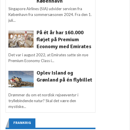
København
Singapore Airlines (SIA) udvider servicen fra
København fra sommersæsonen 2024. Fra den 1.
juli...
På ét år har 160.000
fløjet på Premium
Economy med Emirates
Det var i august 2022, at Emirates satte sin nye
Premium Economy Class i...
Oplev Island og
Grønland på én flybillet
Drømmer du om et nordisk rejseeventyr i
tryllebindende natur? Skal det være den
mystiske...
FRANKRIG