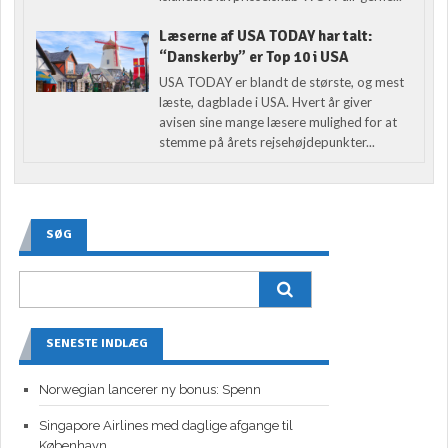
Læserne af USA TODAY har talt:
“Danskerby” er Top 10 i USA
USA TODAY er blandt de største, og mest
læste, dagblade i USA. Hvert år giver
avisen sine mange læsere mulighed for at
stemme på årets rejsehøjdepunkter...
SØG
SENESTE INDLÆG
Norwegian lancerer ny bonus: Spenn
Singapore Airlines med daglige afgange til
København