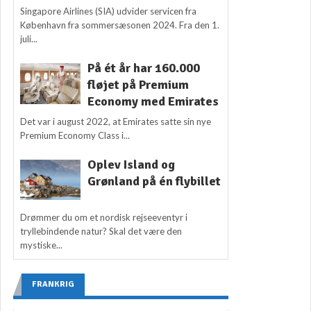
Singapore Airlines (SIA) udvider servicen fra
København fra sommersæsonen 2024. Fra den 1.
juli...
På ét år har 160.000
fløjet på Premium
Economy med Emirates
Det var i august 2022, at Emirates satte sin nye
Premium Economy Class i...
Oplev Island og
Grønland på én flybillet
Drømmer du om et nordisk rejseeventyr i
tryllebindende natur? Skal det være den
mystiske...
FRANKRIG