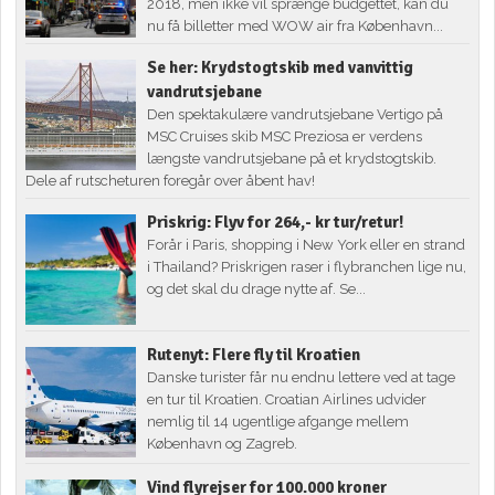
2018, men ikke vil sprænge budgettet, kan du
nu få billetter med WOW air fra København...
Se her: Krydstogtskib med vanvittig
vandrutsjebane
Den spektakulære vandrutsjebane Vertigo på
MSC Cruises skib MSC Preziosa er verdens
længste vandrutsjebane på et krydstogtskib.
Dele af rutscheturen foregår over åbent hav!
Priskrig: Flyv for 264,- kr tur/retur!
Forår i Paris, shopping i New York eller en strand
i Thailand? Priskrigen raser i flybranchen lige nu,
og det skal du drage nytte af. Se...
Rutenyt: Flere fly til Kroatien
Danske turister får nu endnu lettere ved at tage
en tur til Kroatien. Croatian Airlines udvider
nemlig til 14 ugentlige afgange mellem
København og Zagreb.
Vind flyrejser for 100.000 kroner