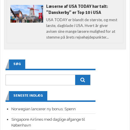
Læserne af USA TODAY har talt:
“Danskerby” er Top 10 i USA
USA TODAY er blandt de største, og mest
læste, dagblade i USA. Hvert år giver
avisen sine mange læsere mulighed for at
stemme på årets rejsehøjdepunkter...
SØG
SENESTE INDLÆG
Norwegian lancerer ny bonus: Spenn
Singapore Airlines med daglige afgange til
København