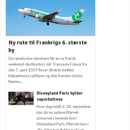
Ny rute til Frankrigs 6. største
by
De rejselystne danskere får en ny fransk
weekend-destination, når Transavia France fra
den 7. april 2019 flyver direkte mellem
Københavns Lufthavn og den franske storby
Nantes...
Disneyland Paris hylder
superheltene
Hver dag indtil d. 30. september
kan du nu opleve Marvel-
universet i levende live i
Disneyland Paris. Marvel-fans i
alle aldre kan dykke ned i en...