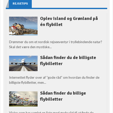
REJSETIPS
Oplev Island og Grønland på
én flybillet
Drømmer du om et nordisk rejseeventyr i tryllebindende natur?
Skal det være den mystiske...
Sådan finder du de billigste
flybilletter
Internettet flyder over af “gode råd” om hvordan du finder de
billigste flybilletter, men...
Sådan finder du billige
flybilletter
Viviro.com har samlet en liste med gode råd til at finde de