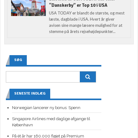
“Danskerby” er Top 10 i USA
USA TODAY er blandt de største, og mest
læste, dagblade i USA. Hvert år giver
avisen sine mange læsere mulighed for at
stemme på årets rejsehøjdepunkter...
SØG
SENESTE INDLÆG
Norwegian lancerer ny bonus: Spenn
Singapore Airlines med daglige afgange til
København
På ét år har 160.000 fløjet på Premium