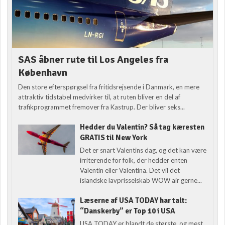
SAS åbner rute til Los Angeles fra
København
Den store efterspørgsel fra fritidsrejsende i Danmark, en mere
attraktiv tidstabel medvirker til, at ruten bliver en del af
trafikprogrammet fremover fra Kastrup. Der bliver seks...
Hedder du Valentin? Så tag kæresten
GRATIS til New York
Det er snart Valentins dag, og det kan være
irriterende for folk, der hedder enten
Valentin eller Valentina. Det vil det
islandske lavprisselskab WOW air gerne...
Læserne af USA TODAY har talt:
“Danskerby” er Top 10 i USA
USA TODAY er blandt de største, og mest