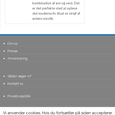
kombination af øst og vest. Det
er det perfekte sted at opleve
det moderne liv tilsat et strejf af
østens mystik.
Om os
Presse
Annoncering
Sådan søger vi?
Kontakt os
Privatlivspolitik
Vi anvender cookies. Hvis du fortsætter på siden accepterer
© Copyright 2015, Viviro.com ApS
- Alle rettigheder forbeholdes. Vi