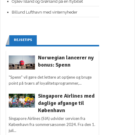
Oplev Island og Grønland på én flybillet
Billund Lufthavn med vinternyheder
REJSETIPS
Norwegian lancerer ny
bonus: Spenn
"Spenn" vil gøre det lettere at optjene og bruge
point på tværs af loyalitetsprogrammer,...
Singapore Airlines med
daglige afgange til
København
Singapore Airlines (SIA) udvider servicen fra
København fra sommersæsonen 2024. Fra den 1.
juli...