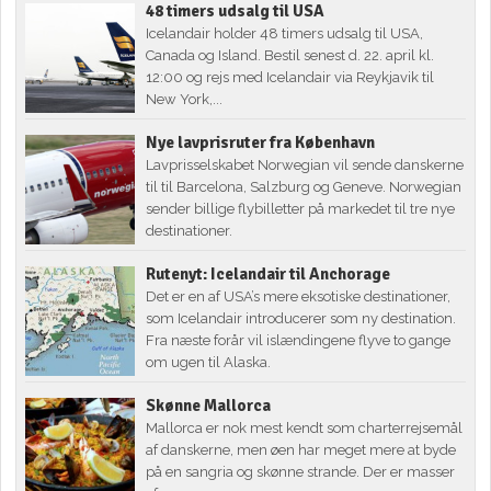
48 timers udsalg til USA
Icelandair holder 48 timers udsalg til USA,
Canada og Island. Bestil senest d. 22. april kl.
12:00 og rejs med Icelandair via Reykjavik til
New York,...
Nye lavprisruter fra København
Lavprisselskabet Norwegian vil sende danskerne
til til Barcelona, Salzburg og Geneve. Norwegian
sender billige flybilletter på markedet til tre nye
destinationer.
Rutenyt: Icelandair til Anchorage
Det er en af USA’s mere eksotiske destinationer,
som Icelandair introducerer som ny destination.
Fra næste forår vil islændingene flyve to gange
om ugen til Alaska.
Skønne Mallorca
Mallorca er nok mest kendt som charterrejsemål
af danskerne, men øen har meget mere at byde
på en sangria og skønne strande. Der er masser