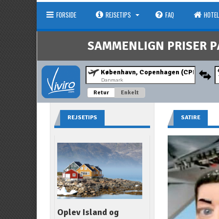
FORSIDE
REJSETIPS
FAQ
HOTEL
SAMMENLIGN PRISER P
Danmark
Retur
Enkelt
REJSETIPS
SATIRE
Oplev Island og