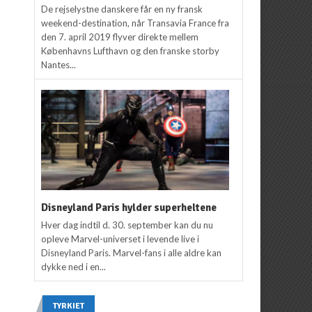
De rejselystne danskere får en ny fransk
weekend-destination, når Transavia France fra
den 7. april 2019 flyver direkte mellem
Københavns Lufthavn og den franske storby
Nantes...
Disneyland Paris hylder superheltene
Hver dag indtil d. 30. september kan du nu
opleve Marvel-universet i levende live i
Disneyland Paris. Marvel-fans i alle aldre kan
dykke ned i en...
TYRKIET