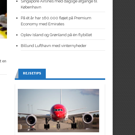
Singapore Airlines med daglige afgange til
København
På ét år har 160.000 fløjet på Premium
Economy med Emirates
Oplev Island og Grønland på én flybillet
Billund Lufthavn med vinternyheder
t en
REJSETIPS