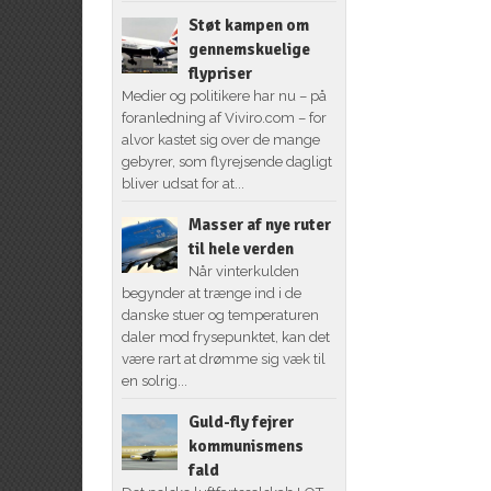
Støt kampen om
gennemskuelige
flypriser
Medier og politikere har nu – på
foranledning af Viviro.com – for
alvor kastet sig over de mange
gebyrer, som flyrejsende dagligt
bliver udsat for at...
Masser af nye ruter
til hele verden
Når vinterkulden
begynder at trænge ind i de
danske stuer og temperaturen
daler mod frysepunktet, kan det
være rart at drømme sig væk til
en solrig...
Guld-fly fejrer
kommunismens
fald