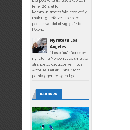
Det polske luftfartsselskab LOT
fejrer 20 året for
kommunismens fald med et fly
malet i guldfarve. Ikke bare
politisk var det et vigtigt år for
Polen,...
Ny rute til Los
Angeles
Næste forår åbner en
ny rute fra Norden til de smukke
strande og det gode vejr i Los
Angeles. Det er Finnair som
planlægger tre ugentlige...
BANGKOK