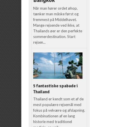
Bangkok
Når man hører ordet øhop,
tænker man måske først og
fremmest på Middelhavet.
Mange rejsende ved ikke, at
Thailands øer er den perfekte
sommerdestination. Start
rejsen...
5 fantastiske spabade i
Thailand
Thailand er kendt som et af de
mest populære rejsemål med
fokus på velvære og afslapning.
Kombinationen af en lang
historie med traditionel