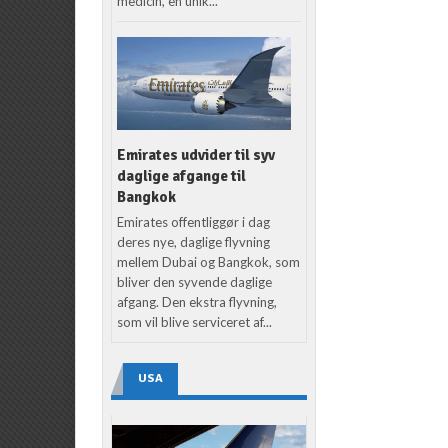
medicin, en unik...
Emirates udvider til syv
daglige afgange til
Bangkok
Emirates offentliggør i dag
deres nye, daglige flyvning
mellem Dubai og Bangkok, som
bliver den syvende daglige
afgang. Den ekstra flyvning,
som vil blive serviceret af...
USA