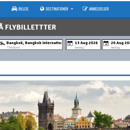
BILLEJE
DESTINATIONER
ANMELDELSER
Å FLYBILLETTTER
Thailand
lørdag
lørdag