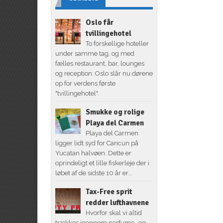
Oslo får
tvillingehotel
To forskellige hoteller
under samme tag, og med
fælles restaurant, bar, lounges
og reception. Oslo slår nu dørene
op for verdens første
"tvillingehotel".
Smukke og rolige
Playa del Carmen
Playa del Carmen
ligger lidt syd for Cancun på
Yucatan halvøen. Dette er
oprindeligt et lille fiskerleje der i
løbet af de sidste 10 år er...
Tax-Free sprit
redder lufthavnene
Hvorfor skal vi altid
trækkes igennem parfume- og