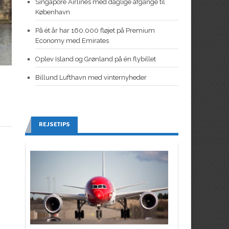
Singapore Airlines med daglige afgange til
København
På ét år har 160.000 fløjet på Premium
Economy med Emirates
Oplev Island og Grønland på én flybillet
Billund Lufthavn med vinternyheder
REJSETIPS