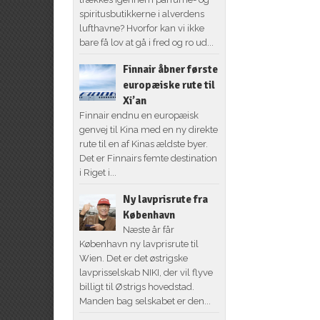
spiritusbutikkerne i alverdens
lufthavne? Hvorfor kan vi ikke
bare få lov at gå i fred og ro ud...
Finnair åbner første
europæiske rute til
Xi’an
Finnair endnu en europæisk
genvej til Kina med en ny direkte
rute til en af Kinas ældste byer.
Det er Finnairs femte destination
i Riget i...
Ny lavprisrute fra
København
Næste år får
København ny lavprisrute til
Wien. Det er det østrigske
lavprisselskab NIKI, der vil flyve
billigt til Østrigs hovedstad.
Manden bag selskabet er den...