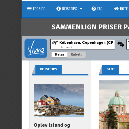
FORSIDE
REJSETIPS
FAQ
HOTEL
SAMMENLIGN PRISER P
Danmark
Retur
Enkelt
REJSETIPS
SLOT
Oplev Island og