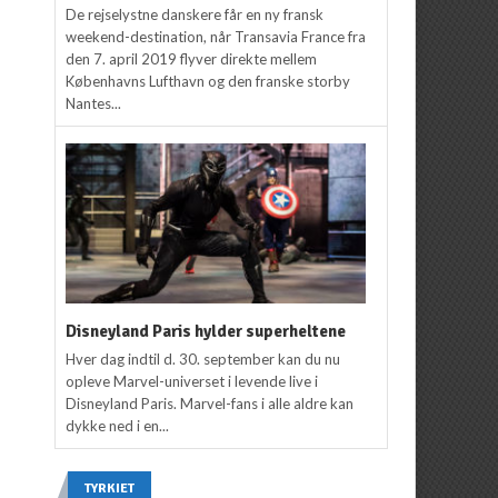
De rejselystne danskere får en ny fransk
weekend-destination, når Transavia France fra
den 7. april 2019 flyver direkte mellem
Københavns Lufthavn og den franske storby
Nantes...
Disneyland Paris hylder superheltene
Hver dag indtil d. 30. september kan du nu
opleve Marvel-universet i levende live i
Disneyland Paris. Marvel-fans i alle aldre kan
dykke ned i en...
TYRKIET