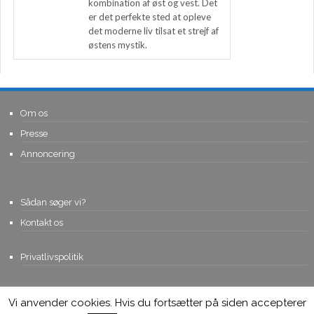
kombination af øst og vest. Det
er det perfekte sted at opleve
det moderne liv tilsat et strejf af
østens mystik.
Om os
Presse
Annoncering
Sådan søger vi?
Kontakt os
Privatlivspolitik
Vi anvender cookies. Hvis du fortsætter på siden accepterer
© Copyright 2015, Viviro.com ApS
- Alle rettigheder forbeholdes. Vi