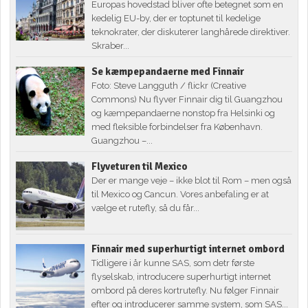
Europas hovedstad bliver ofte betegnet som en
kedelig EU-by, der er toptunet til kedelige
teknokrater, der diskuterer langhårede direktiver.
Skraber...
Se kæmpepandaerne med Finnair
Foto: Steve Langguth / flickr (Creative
Commons) Nu flyver Finnair dig til Guangzhou
og kæmpepandaerne nonstop fra Helsinki og
med fleksible forbindelser fra København.
Guangzhou –...
Flyveturen til Mexico
Der er mange veje – ikke blot til Rom – men også
til Mexico og Cancun. Vores anbefaling er at
vælge et rutefly, så du får...
Finnair med superhurtigt internet ombord
Tidligere i år kunne SAS, som detr første
flyselskab, introducere superhurtigt internet
ombord på deres kortrutefly. Nu følger Finnair
efter og introducerer samme system, som SAS...