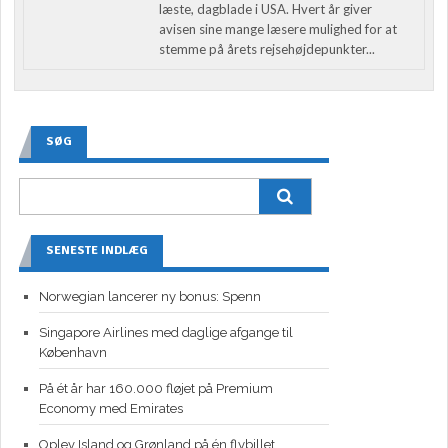
læste, dagblade i USA. Hvert år giver
avisen sine mange læsere mulighed for at
stemme på årets rejsehøjdepunkter...
SØG
SENESTE INDLÆG
Norwegian lancerer ny bonus: Spenn
Singapore Airlines med daglige afgange til
København
På ét år har 160.000 fløjet på Premium
Economy med Emirates
Oplev Island og Grønland på én flybillet