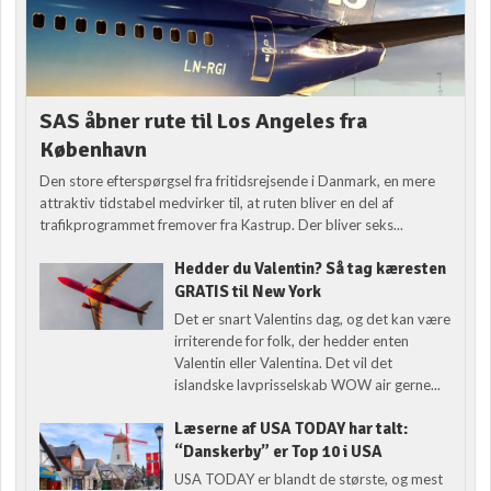
SAS åbner rute til Los Angeles fra
København
Den store efterspørgsel fra fritidsrejsende i Danmark, en mere
attraktiv tidstabel medvirker til, at ruten bliver en del af
trafikprogrammet fremover fra Kastrup. Der bliver seks...
Hedder du Valentin? Så tag kæresten
GRATIS til New York
Det er snart Valentins dag, og det kan være
irriterende for folk, der hedder enten
Valentin eller Valentina. Det vil det
islandske lavprisselskab WOW air gerne...
Læserne af USA TODAY har talt:
“Danskerby” er Top 10 i USA
USA TODAY er blandt de største, og mest