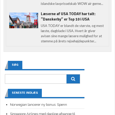
islandske lavprisselskab WOW air gerne...
Læserne af USA TODAY har talt:
“Danskerby” er Top 10 i USA
USA TODAY er blandt de største, og mest
læste, dagblade i USA. Hvert år giver
avisen sine mange læsere mulighed for at
stemme på årets rejsehøjdepunkter...
SØG
SENESTE INDLÆG
Norwegian lancerer ny bonus: Spenn
Singapore Airlines med daglige afgange til