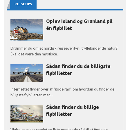
REJSETIPS
Oplev Island og Grønland på
én flybillet
Drømmer du om et nordisk rejseeventyr i tryllebindende natur?
Skal det være den mystiske...
Sådan finder du de billigste
flybilletter
Internettet flyder over af “gode råd” om hvordan du finder de
billigste flybilletter, men...
Sådan finder du billige
flybilletter
Viviro.com har samlet en liste med gode råd til at finde de