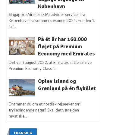
København
Singapore Airlines (SIA) udvider servicen fra
København fra sommersæsonen 2024. Fra den 1.
juli...
På ét år har 160.000
fløjet på Premium
Economy med Emirates
Det var i august 2022, at Emirates satte sin nye
Premium Economy Class i...
Oplev Island og
Grønland på én flybillet
Drømmer du om et nordisk rejseeventyr i
tryllebindende natur? Skal det være den
mystiske...
FRANKRIG