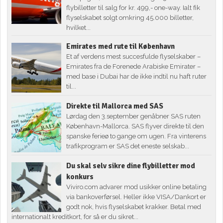
flybilletter til salg for kr. 499,- one-way. Ialt fik
flyselskabet solgt omkring 45.000 billetter,
hvilket...
Emirates med rute til København
Et af verdens mest succesfulde flyselskaber –
Emirates fra de Forenede Arabiske Emirater –
med base i Dubai har de ikke indtil nu haft ruter
til...
Direkte til Mallorca med SAS
Lørdag den 3.september genåbner SAS ruten
København-Mallorca. SAS flyver direkte til den
spanske ferieø to gange om ugen. Fra vinterens
trafikprogram er SAS det eneste selskab...
Du skal selv sikre dine flybilletter mod
konkurs
Viviro.com advarer mod usikker online betaling
via bankoverførsel. Heller ikke VISA/Dankort er
godt nok, hvis flyselskabet krakker. Betal med
internationalt kreditkort, for så er du sikret...