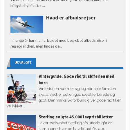
billigste flybilletter....
Hvad er afbudsrejser
I mange år har man arbejdet med begrebet afbudsrejser i
rejsebranchen, men findes de...
UDVALGTE
Vinterguide: Gode råd til skiferien med
børn
Vinterferien nærmer sig, og når hele familien
skal afsted, er det en god idé at forberede sig
godt. Danmarks Skiforbund giver gode råd til en
vellykket...
Sterling solgte 45.000 lavprisbilletter
Lavprisselskabet Sterling afsluttede igår en
kampagne, hvor de havde lagt 65.000