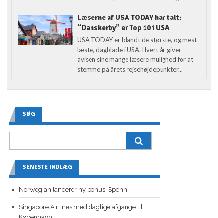
Læserne af USA TODAY har talt:
“Danskerby” er Top 10 i USA
USA TODAY er blandt de største, og mest
læste, dagblade i USA. Hvert år giver
avisen sine mange læsere mulighed for at
stemme på årets rejsehøjdepunkter...
SØG
SENESTE INDLÆG
Norwegian lancerer ny bonus: Spenn
Singapore Airlines med daglige afgange til
København