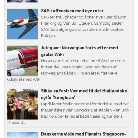
SAS i offensiven med nye ruter
SAS ser muligheder og åbner nye ruter til Lyon i
Frankrig og Vilnius i Litauen. Samtidig sætter
SAS flere afgange ind på ruterne til Bruxelles,
Bologna,...
Julegave: Norwegian fortsætter med
gratis WiFi
Norwegian har besluttet at bredbånd om bord
fortsat skal være gratis. Over halvdelen af
Norwegians flåde vil inden årsskiftet være
udstyret med WiFi.
Sikke en fest: Vær med til det thailandske
nytår ‘Songkran’
I april løber festlighederne i forbindelse med det
thailandske nytår, Songkran, af stablen – en unik
tradition, der fejres af både thaier og turister i
Thailand....
Danskerne vilde med Finnairs Singapore-