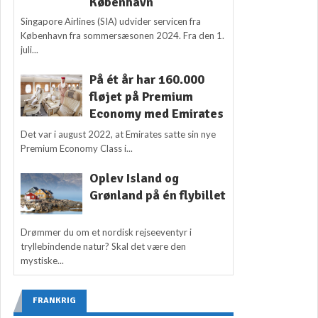
København
Singapore Airlines (SIA) udvider servicen fra
København fra sommersæsonen 2024. Fra den 1.
juli...
På ét år har 160.000
fløjet på Premium
Economy med Emirates
Det var i august 2022, at Emirates satte sin nye
Premium Economy Class i...
Oplev Island og
Grønland på én flybillet
Drømmer du om et nordisk rejseeventyr i
tryllebindende natur? Skal det være den
mystiske...
FRANKRIG