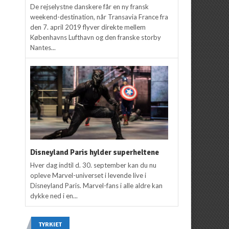
De rejselystne danskere får en ny fransk
weekend-destination, når Transavia France fra
den 7. april 2019 flyver direkte mellem
Københavns Lufthavn og den franske storby
Nantes...
Disneyland Paris hylder superheltene
Hver dag indtil d. 30. september kan du nu
opleve Marvel-universet i levende live i
Disneyland Paris. Marvel-fans i alle aldre kan
dykke ned i en...
TYRKIET