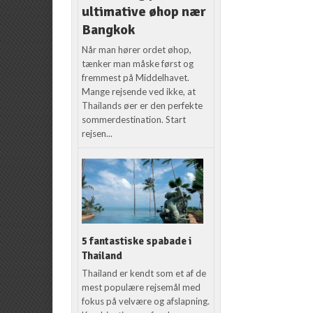
ultimative øhop nær
Bangkok
Når man hører ordet øhop,
tænker man måske først og
fremmest på Middelhavet.
Mange rejsende ved ikke, at
Thailands øer er den perfekte
sommerdestination. Start
rejsen...
5 fantastiske spabade i
Thailand
Thailand er kendt som et af de
mest populære rejsemål med
fokus på velvære og afslapning.