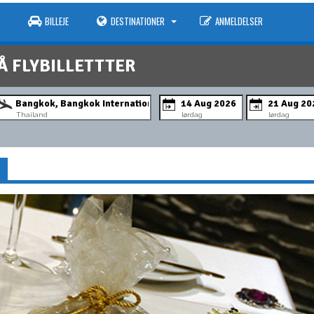
BILLEJE
DESTINATIONER
ANMELDELSER
Å FLYBILLETTTER
Thailand
lørdag
lørdag