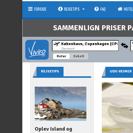
FORSIDE
REJSETIPS
FAQ
HOTEL
SAMMENLIGN PRISER P
Danmark
Retur
Enkelt
REJSETIPS
UDO HEIMER
Oplev Island og