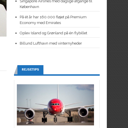
Singapore Airlines med daglige afgange til
København
På ét år har 160.000 fløjet på Premium
Economy med Emirates
Oplev Island og Grønland på én flybillet
Billund Lufthavn med vinternyheder
REJSETIPS