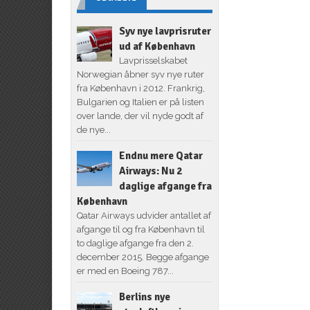
Syv nye lavprisruter
ud af København
Lavprisselskabet
Norwegian åbner syv nye ruter
fra København i 2012. Frankrig,
Bulgarien og Italien er på listen
over lande, der vil nyde godt af
de nye...
Endnu mere Qatar
Airways: Nu 2
daglige afgange fra
København
Qatar Airways udvider antallet af
afgange til og fra København til
to daglige afgange fra den 2.
december 2015. Begge afgange
er med en Boeing 787...
Berlins nye