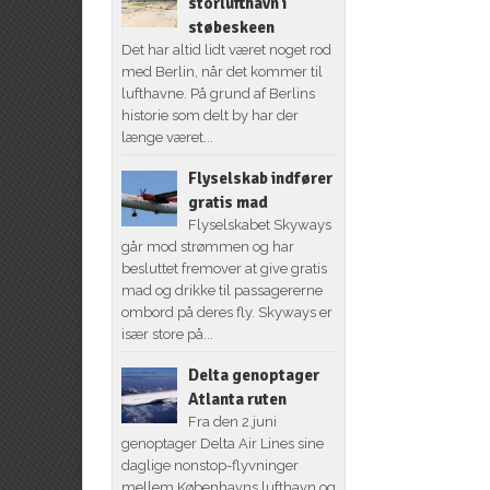
storlufthavn i
støbeskeen
Det har altid lidt været noget rod
med Berlin, når det kommer til
lufthavne. På grund af Berlins
historie som delt by har der
længe været...
Flyselskab indfører
gratis mad
Flyselskabet Skyways
går mod strømmen og har
besluttet fremover at give gratis
mad og drikke til passagererne
ombord på deres fly. Skyways er
især store på...
Delta genoptager
Atlanta ruten
Fra den 2.juni
genoptager Delta Air Lines sine
daglige nonstop-flyvninger
mellem Københavns lufthavn og