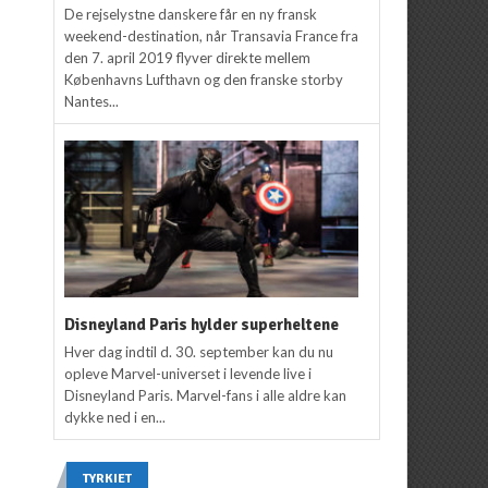
De rejselystne danskere får en ny fransk
weekend-destination, når Transavia France fra
den 7. april 2019 flyver direkte mellem
Københavns Lufthavn og den franske storby
Nantes...
Disneyland Paris hylder superheltene
Hver dag indtil d. 30. september kan du nu
opleve Marvel-universet i levende live i
Disneyland Paris. Marvel-fans i alle aldre kan
dykke ned i en...
TYRKIET