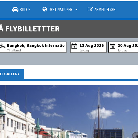
BILLEJE
DESTINATIONER
ANMELDELSER
Å FLYBILLETTTER
Thailand
lørdag
lørdag
T GALLERY