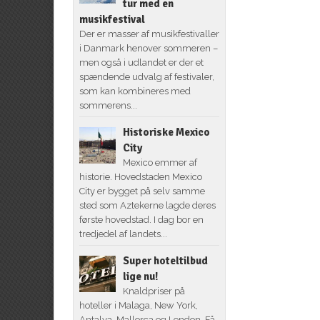
tur med en
musikfestival
Der er masser af musikfestivaller
i Danmark henover sommeren –
men også i udlandet er der et
spændende udvalg af festivaler,
som kan kombineres med
sommerens...
Historiske Mexico
City
Mexico emmer af
historie. Hovedstaden Mexico
City er bygget på selv samme
sted som Aztekerne lagde deres
første hovedstad. I dag bor en
tredjedel af landets...
Super hoteltilbud
lige nu!
Knaldpriser på
hoteller i Malaga, New York,
Antalya, Mallorca og London. Få