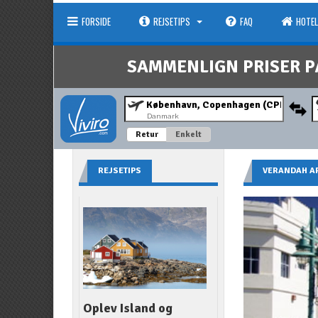
FORSIDE
REJSETIPS
FAQ
HOTEL
SAMMENLIGN PRISER P
Danmark
Retur
Enkelt
REJSETIPS
VERANDAH AR
Oplev Island og