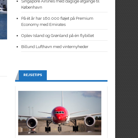
Singapore Airlines med daglige afgange til
København
På ét år har 160.000 fløjet på Premium
Economy med Emirates
Oplev Island og Grønland på én flybillet
Billund Lufthavn med vinternyheder
REJSETIPS