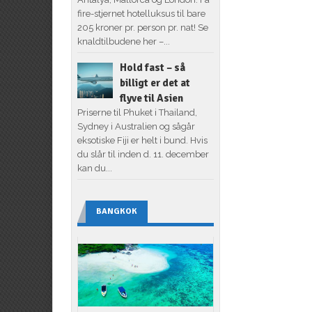
fire-stjernet hotelluksus til bare
205 kroner pr. person pr. nat! Se
knaldtilbudene her –...
Hold fast – så
billigt er det at
flyve til Asien
Priserne til Phuket i Thailand,
Sydney i Australien og sågår
eksotiske Fiji er helt i bund. Hvis
du slår til inden d. 11. december
kan du...
BANGKOK