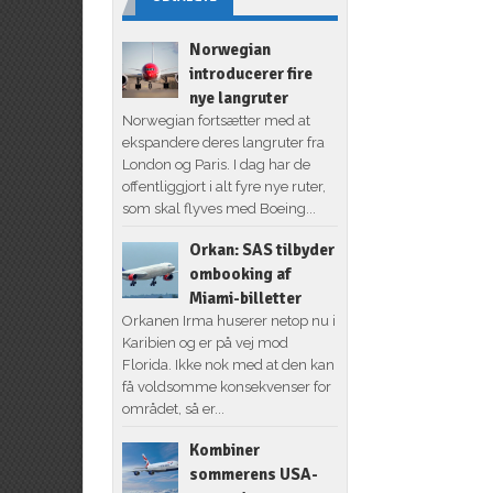
Norwegian
introducerer fire
nye langruter
Norwegian fortsætter med at
ekspandere deres langruter fra
London og Paris. I dag har de
offentliggjort i alt fyre nye ruter,
som skal flyves med Boeing...
Orkan: SAS tilbyder
ombooking af
Miami-billetter
Orkanen Irma huserer netop nu i
Karibien og er på vej mod
Florida. Ikke nok med at den kan
få voldsomme konsekvenser for
området, så er...
Kombiner
sommerens USA-