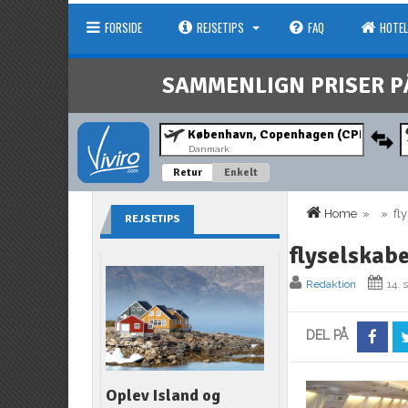
FORSIDE
REJSETIPS
FAQ
HOTEL
SAMMENLIGN PRISER P
Danmark
Retur
Enkelt
Home
» » flys
REJSETIPS
flyselskab
Redaktion
14.
DEL PÅ
Oplev Island og