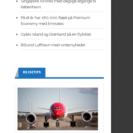
Singapore Airlines med daglige afgange til
København
På ét år har 160.000 fløjet på Premium
Economy med Emirates
Oplev Island og Grønland på én flybillet
Billund Lufthavn med vinternyheder
REJSETIPS