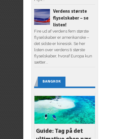
Verdens største
flyselskaber – se
listen!
Fire ud af verdens fem største
flyselskaber er amerikanske –
det sidste er kinesisk. Se her
listen over verdens ti største
flyselskaber, hvoraf Europa kun
sætter...
BANGKOK
Guide: Tag på det
ultimative øhop nær