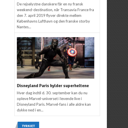
De rejselystne danskere får en ny fransk
weekend-destination, når Transavia France fra
den 7. april 2019 flyver direkte mellem
Københavns Lufthavn og den franske storby
Nantes...
Disneyland Paris hylder superheltene
Hver dag indtil d. 30. september kan du nu
opleve Marvel-universet i levende live i
Disneyland Paris. Marvel-fans i alle aldre kan
dykke ned i en...
TYRKIET