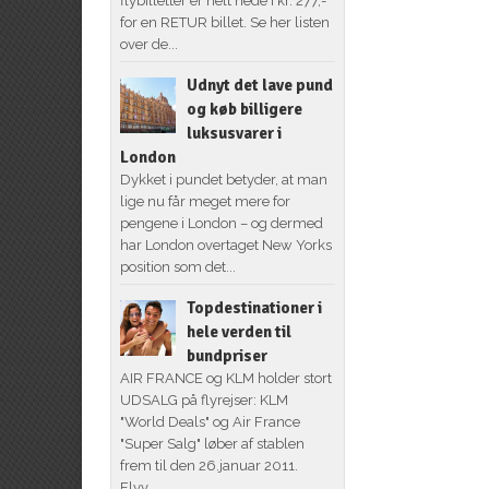
flybilletter er helt nede i kr. 277,-
for en RETUR billet. Se her listen
over de...
Udnyt det lave pund
og køb billigere
luksusvarer i
London
Dykket i pundet betyder, at man
lige nu får meget mere for
pengene i London – og dermed
har London overtaget New Yorks
position som det...
Topdestinationer i
hele verden til
bundpriser
AIR FRANCE og KLM holder stort
UDSALG på flyrejser: KLM
"World Deals" og Air France
"Super Salg" løber af stablen
frem til den 26.januar 2011.
Flyv...