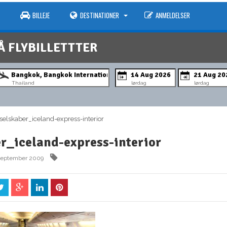
BILLEJE
DESTINATIONER
ANMELDELSER
Å FLYBILLETTTER
Thailand
lørdag
lørdag
elskaber_iceland-express-interior
er_iceland-express-interior
 september 2009