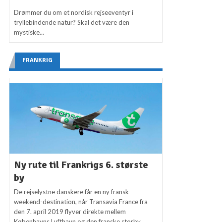
Drømmer du om et nordisk rejseeventyr i
tryllebindende natur? Skal det være den
mystiske...
FRANKRIG
Ny rute til Frankrigs 6. største
by
De rejselystne danskere får en ny fransk
weekend-destination, når Transavia France fra
den 7. april 2019 flyver direkte mellem
Københavns Lufthavn og den franske storby