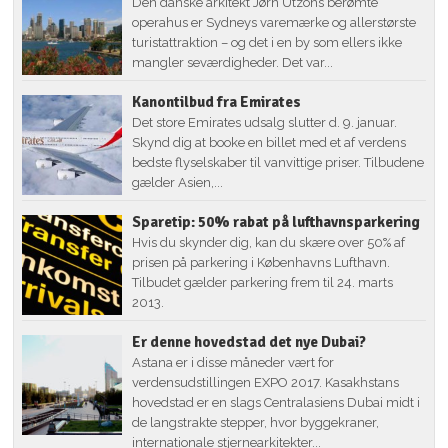
Den danske arkitekt Jørn Utzons berømte
operahus er Sydneys varemærke og allerstørste
turistattraktion – og det i en by som ellers ikke
mangler seværdigheder. Det var...
Kanontilbud fra Emirates
Det store Emirates udsalg slutter d. 9. januar.
Skynd dig at booke en billet med et af verdens
bedste flyselskaber til vanvittige priser. Tilbudene
gælder Asien,...
Sparetip: 50% rabat på lufthavnsparkering
Hvis du skynder dig, kan du skære over 50% af
prisen på parkering i Københavns Lufthavn.
Tilbudet gælder parkering frem til 24. marts
2013.
Er denne hovedstad det nye Dubai?
Astana er i disse måneder vært for
verdensudstillingen EXPO 2017. Kasakhstans
hovedstad er en slags Centralasiens Dubai midt i
de langstrakte stepper, hvor byggekraner,
internationale stjernearkitekter...