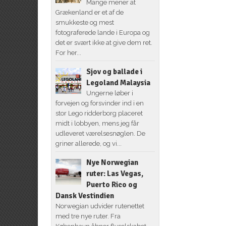
Mange mener at
Grækenland er et af de
smukkeste og mest
fotograferede lande i Europa og
det er svært ikke at give dem ret.
For her...
Sjov og ballade i
Legoland Malaysia
Ungerne løber i
forvejen og forsvinder ind i en
stor Lego ridderborg placeret
midt i lobbyen, mens jeg får
udleveret værelsesnøglen. De
griner allerede, og vi...
Nye Norwegian
ruter: Las Vegas,
Puerto Rico og
Dansk Vestindien
Norwegian udvider rutenettet
med tre nye ruter. Fra