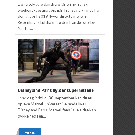
De rejselystne danskere får en ny fransk
weekend-destination, når Transavia France fra
den 7. april 2019 flyver direkte mellem
Københavns Lufthavn og den franske storby
Nantes...
Disneyland Paris hylder superheltene
Hver dag indtil d. 30. september kan du nu
opleve Marvel-universet i levende live i
Disneyland Paris. Marvel-fans i alle aldre kan
dykke ned i en...
TYRKIET