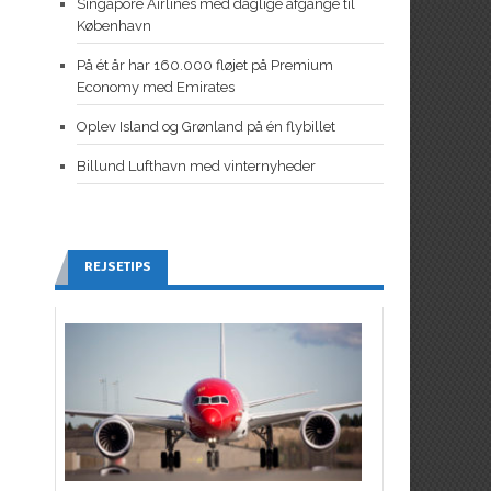
Singapore Airlines med daglige afgange til
København
På ét år har 160.000 fløjet på Premium
Economy med Emirates
Oplev Island og Grønland på én flybillet
Billund Lufthavn med vinternyheder
REJSETIPS