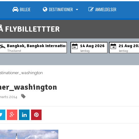
BILLEJE
DESTINATIONER
ANMELDELSER
Å FLYBILLETTTER
Thailand
lørdag
lørdag
inationer_washington
oner_washington
marts 2014