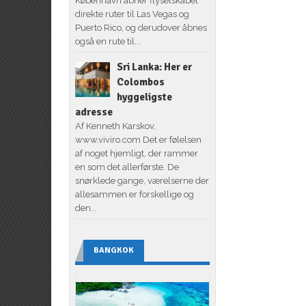
København åbner flyselskabet
direkte ruter til Las Vegas og
Puerto Rico, og derudover åbnes
også en rute til...
Sri Lanka: Her er
Colombos
hyggeligste
adresse
Af Kenneth Karskov,
www.viviro.com Det er følelsen
af noget hjemligt, der rammer
en som det allerførste. De
snørklede gange, værelserne der
allesammen er forskellige og
den...
BANGKOK