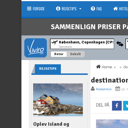
FORSIDE
REJSETIPS
FAQ
HOTEL
SAMMENLIGN PRISER P
Danmark
Retur
Enkelt
Home
» » dest
REJSETIPS
destinati
Redaktion
12. 
DEL PÅ
Oplev Island og