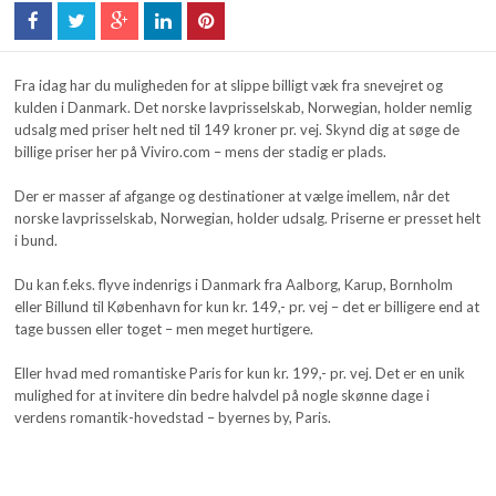
Fra idag har du muligheden for at slippe billigt væk fra snevejret og
kulden i Danmark. Det norske lavprisselskab, Norwegian, holder nemlig
udsalg med priser helt ned til 149 kroner pr. vej. Skynd dig at søge de
billige priser her på Viviro.com – mens der stadig er plads.
Der er masser af afgange og destinationer at vælge imellem, når det
norske lavprisselskab, Norwegian, holder udsalg. Priserne er presset helt
i bund.
Du kan f.eks. flyve indenrigs i Danmark fra Aalborg, Karup, Bornholm
eller Billund til København for kun kr. 149,- pr. vej – det er billigere end at
tage bussen eller toget – men meget hurtigere.
Eller hvad med romantiske Paris for kun kr. 199,- pr. vej. Det er en unik
mulighed for at invitere din bedre halvdel på nogle skønne dage i
verdens romantik-hovedstad – byernes by, Paris.