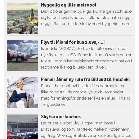
Hyggelig og lille metropol
Den 800 år gamle by, Riga, kunne igen stolt lade
sig kalde ‘hovedstad’, da Letland blev uafhængigt
i 1991. Baltikums største by er en hyggelig, men...
Flyv til Miami for kun 1.099,-…!
Islandske WOW Air fortsætter offensiven med
nye flyruter til USA. Seneste skud på stammen er
Miami, som bliver selskabets ottende destination i
Nordamerika, og billetprisen bliver,...
Finnair åbner ny rute fra Billund til Helsinki
Finnair har godt nyt til alle i Vestdanmark – og
ikke mindst til de mange jyske virksomheder
med forretningsforbindelser i Asien eller Finland.
”Vi glæder os...
SkyEurope konkurs
Lavprisselskabet SkyEurope, med base i
Bratislava, og som har fløjet mellem København
og Prag, Wien og Bratislava er konkurs. Igår aftes