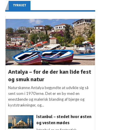
TYRKIET
Antalya – for de der kan lide fest
og smuk natur
Naturskønne Antalya begyndte at udvikle sig så
sent som i 1970’erne. Det er en by med en
enestående og malerisk blanding af bjerge og
kyststrækninger, og...
Istanbul – stedet hvor østen
og vesten mødes
Istanbul er en fantastisk