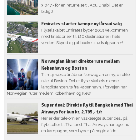
3.047,- for en returrejse til Abu Dhabi. Dét er
billigt!
Emirates starter kæmpe nytårsudsalg
Flyselskabet Emirates byder 2013 velkommen
med knaldpriser til 120 destinationer i hele
verden. Skynd dig at booke til udsalgspriser!
Norwegian åbner direkte rute mellem
København og Boston
Til maj næste år åbner Norwegian en ny, direkte
rute til Boston. Det er flyselskabets niende
langdistancerute fra København. I forvejen har
Norwegian ruter mellem København og New...
Super deal: Direkte fly til Bangkok med Thai
Airways for kun kr. 2.795,- t/r
Her er der tale om en vaskeægte super deal på
flybilletter til Thailand. Thai Airways har lige nu
en kampagne, som byder på nogle af de...