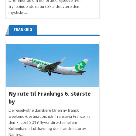
Drømmer du om et nordisk rejseeventyr i
tryllebindende natur? Skal det være den
mystiske...
FRANKRIG
Ny rute til Frankrigs 6. største
by
De rejselystne danskere får en ny fransk
weekend-destination, når Transavia France fra
den 7. april 2019 flyver direkte mellem
Københavns Lufthavn og den franske storby
Nantes...