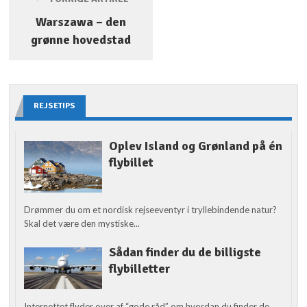
Warszawa – den
grønne hovedstad
REJSETIPS
Oplev Island og Grønland på én
flybillet
Drømmer du om et nordisk rejseeventyr i tryllebindende natur?
Skal det være den mystiske...
Sådan finder du de billigste
flybilletter
Internettet flyder over af “gode råd” om hvordan du finder de