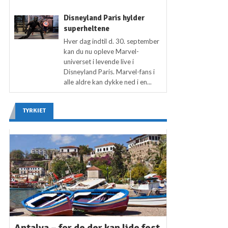
Disneyland Paris hylder
superheltene
Hver dag indtil d. 30. september
kan du nu opleve Marvel-
universet i levende live i
Disneyland Paris. Marvel-fans i
alle aldre kan dykke ned i en...
TYRKIET
Antalya – for de der kan lide fest