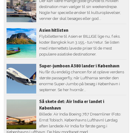
Der kan være mange gode grunde til hvilken
destination man vælger til sin weekendrejse.
Nogle har specielle ønsker til kulturoplevelser,
venner der skal besøges eller god...
Asien hitlisten
Flybilletterne til Asien er BILLIGE lige nu, f.eks.
koster Bangkok kun 3.155,- tur/retur. Se listen
med internettets laveste priser til de mest
populære asiatiske destinationer.
Super-jumboen A380 lander i København
Nu får du endelig chancen for at opleve verdens
største passagerfly, når Lufthansa sender den
enorme Super-Jumbo på besøg i København i
septemer. Se her hvornår...
Så skete det: Air India er landet i
København
Billede: Air India Boeing 787 Dreamliner (Foto:
Ernst Tobisch, Københavns Lufthavn) Lørdag
aften landede Air India for første gang i
Københavns Lufthavn. De blev modtaget med...