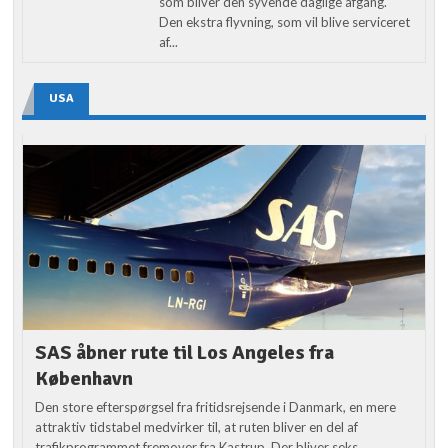
som bliver den syvende daglige afgang.
Den ekstra flyvning, som vil blive serviceret
af...
USA
SAS åbner rute til Los Angeles fra
København
Den store efterspørgsel fra fritidsrejsende i Danmark, en mere
attraktiv tidstabel medvirker til, at ruten bliver en del af
trafikprogrammet fremover fra Kastrup. Der bliver seks...