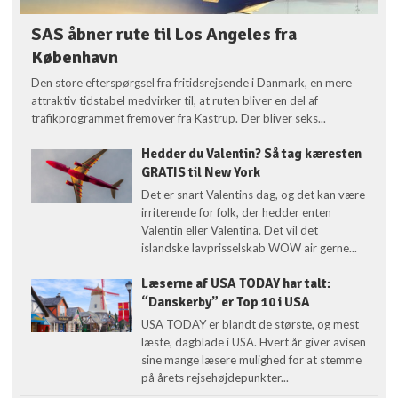
SAS åbner rute til Los Angeles fra
København
Den store efterspørgsel fra fritidsrejsende i Danmark, en mere
attraktiv tidstabel medvirker til, at ruten bliver en del af
trafikprogrammet fremover fra Kastrup. Der bliver seks...
Hedder du Valentin? Så tag kæresten
GRATIS til New York
Det er snart Valentins dag, og det kan være
irriterende for folk, der hedder enten
Valentin eller Valentina. Det vil det
islandske lavprisselskab WOW air gerne...
Læserne af USA TODAY har talt:
“Danskerby” er Top 10 i USA
USA TODAY er blandt de største, og mest
læste, dagblade i USA. Hvert år giver avisen
sine mange læsere mulighed for at stemme
på årets rejsehøjdepunkter...