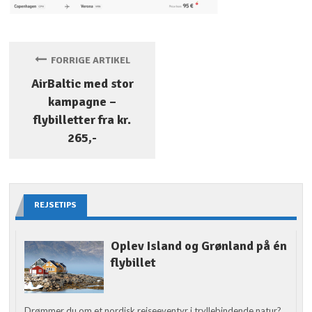
FORRIGE ARTIKEL
AirBaltic med stor
kampagne –
flybilletter fra kr.
265,-
REJSETIPS
Oplev Island og Grønland på én
flybillet
Drømmer du om et nordisk rejseeventyr i tryllebindende natur?