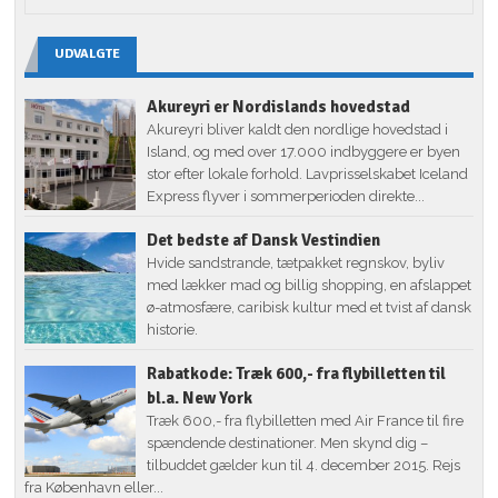
UDVALGTE
Akureyri er Nordislands hovedstad
Akureyri bliver kaldt den nordlige hovedstad i
Island, og med over 17.000 indbyggere er byen
stor efter lokale forhold. Lavprisselskabet Iceland
Express flyver i sommerperioden direkte...
Det bedste af Dansk Vestindien
Hvide sandstrande, tætpakket regnskov, byliv
med lækker mad og billig shopping, en afslappet
ø-atmosfære, caribisk kultur med et tvist af dansk
historie.
Rabatkode: Træk 600,- fra flybilletten til
bl.a. New York
Træk 600,- fra flybilletten med Air France til fire
spændende destinationer. Men skynd dig –
tilbuddet gælder kun til 4. december 2015. Rejs
fra København eller...