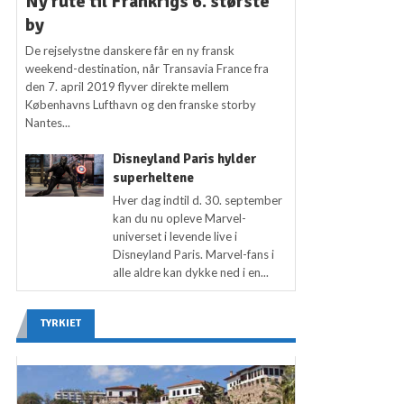
Ny rute til Frankrigs 6. største
by
De rejselystne danskere får en ny fransk
weekend-destination, når Transavia France fra
den 7. april 2019 flyver direkte mellem
Københavns Lufthavn og den franske storby
Nantes...
Disneyland Paris hylder
superheltene
Hver dag indtil d. 30. september
kan du nu opleve Marvel-
universet i levende live i
Disneyland Paris. Marvel-fans i
alle aldre kan dykke ned i en...
TYRKIET