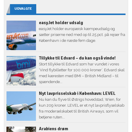
UDVALGTE
easyJet holder udsalg
easyJet holder europæisk kæmpeudsalg og
sætter priserne ned med op til 25 pct. på rejser fra
København i de næste fem dage.
Tillykke til Edvard – du kan også vinde!
Stort tillykke til Edvard som har vundet i vores
‘Vind flybilletter for 100.000 kroner’. Edvard skal
med kæresten med BMI – British Midland – til
spændende...
Nyt lavprisselskab i København: LEVEL
Nu kan du flyve til Østrigs hovedstad, Wien, for
kun 209 kroner. LEVEL er et nyt lavprisflyselskab
fra moderselskabet til British Airways, som vil
betjene ruten...
Arabiens drøm