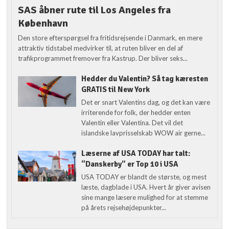
SAS åbner rute til Los Angeles fra
København
Den store efterspørgsel fra fritidsrejsende i Danmark, en mere
attraktiv tidstabel medvirker til, at ruten bliver en del af
trafikprogrammet fremover fra Kastrup. Der bliver seks...
Hedder du Valentin? Så tag kæresten
GRATIS til New York
Det er snart Valentins dag, og det kan være
irriterende for folk, der hedder enten
Valentin eller Valentina. Det vil det
islandske lavprisselskab WOW air gerne...
Læserne af USA TODAY har talt:
“Danskerby” er Top 10 i USA
USA TODAY er blandt de største, og mest
læste, dagblade i USA. Hvert år giver avisen
sine mange læsere mulighed for at stemme
på årets rejsehøjdepunkter...