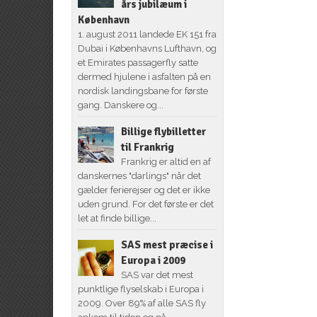
års jubilæum i
København
1. august 2011 landede EK 151 fra
Dubai i Københavns Lufthavn, og
et Emirates passagerfly satte
dermed hjulene i asfalten på en
nordisk landingsbane for første
gang. Danskere og...
Billige flybilletter
til Frankrig
Frankrig er altid en af
danskernes "darlings" når det
gælder ferierejser og det er ikke
uden grund. For det første er det
let at finde billige...
SAS mest præcise i
Europa i 2009
SAS var det mest
punktlige flyselskab i Europa i
2009. Over 89% af alle SAS fly