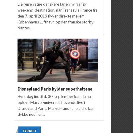
De rejselystne danskere får en ny fransk
weekend-destination, når Transavia France fra
den 7. april 2019 flyver direkte mellem
Københavns Lufthavn og den franske storby
Nantes...
Disneyland Paris hylder superheltene
Hver dag indtil d. 30. september kan du nu
opleve Marvel-universet i levende live i
Disneyland Paris. Marvel-fans i alle aldre kan
dykke ned i en...
TYRKIET