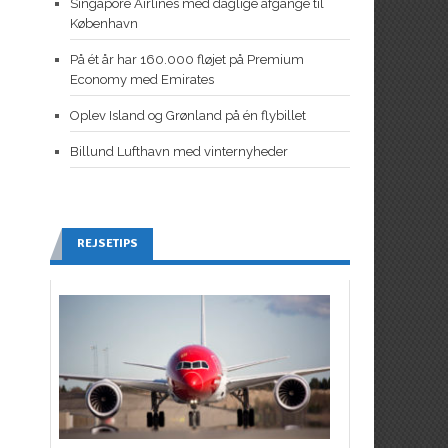
Singapore Airlines med daglige afgange til
København
På ét år har 160.000 fløjet på Premium
Economy med Emirates
Oplev Island og Grønland på én flybillet
Billund Lufthavn med vinternyheder
REJSETIPS