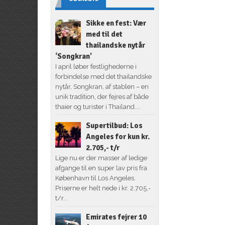
Sikke en fest: Vær
med til det
thailandske nytår
‘Songkran’
I april løber festlighederne i
forbindelse med det thailandske
nytår, Songkran, af stablen – en
unik tradition, der fejres af både
thaier og turister i Thailand....
Supertilbud: Los
Angeles for kun kr.
2.705,- t/r
Lige nu er der masser af ledige
afgange til en super lav pris fra
København til Los Angeles.
Priserne er helt nede i kr. 2.705,-
t/r...
Emirates fejrer 10