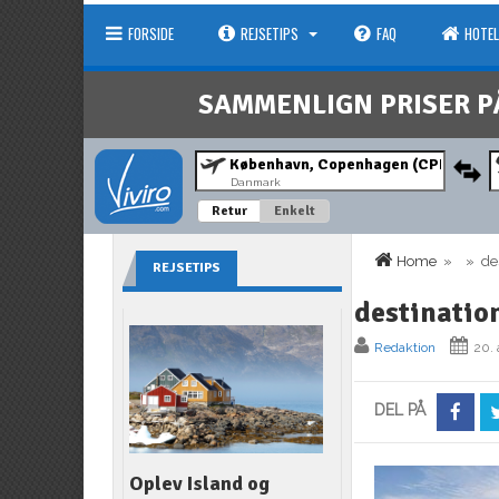
FORSIDE
REJSETIPS
FAQ
HOTEL
SAMMENLIGN PRISER P
Danmark
Retur
Enkelt
Home
» » dest
REJSETIPS
destinatio
Redaktion
20. 
DEL PÅ
Oplev Island og