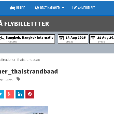
BILLEJE
DESTINATIONER
ANMELDELSER
Å FLYBILLETTTER
Thailand
lørdag
lørdag
inationer_thaistrandbaad
ner_thaistrandbaad
april 2010