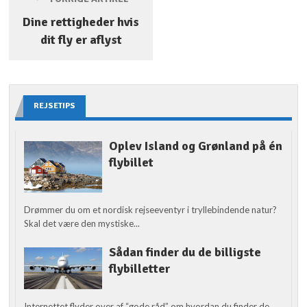
Dine rettigheder hvis
dit fly er aflyst
REJSETIPS
Oplev Island og Grønland på én
flybillet
Drømmer du om et nordisk rejseeventyr i tryllebindende natur?
Skal det være den mystiske...
Sådan finder du de billigste
flybilletter
Internettet flyder over af “gode råd” om hvordan du finder de