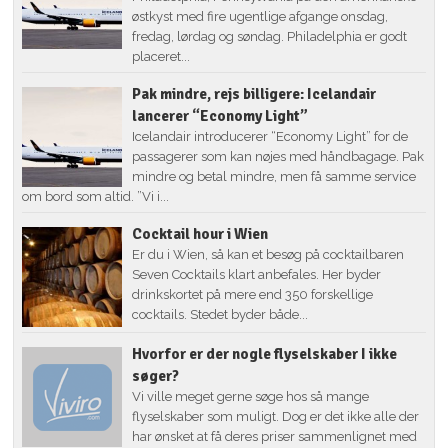
østkyst med fire ugentlige afgange onsdag,
fredag, lørdag og søndag. Philadelphia er godt
placeret...
Pak mindre, rejs billigere: Icelandair
lancerer “Economy Light”
Icelandair introducerer “Economy Light” for de
passagerer som kan nøjes med håndbagage. Pak
mindre og betal mindre, men få samme service
om bord som altid. ”Vi i...
Cocktail hour i Wien
Er du i Wien, så kan et besøg på cocktailbaren
Seven Cocktails klart anbefales. Her byder
drinkskortet på mere end 350 forskellige
cocktails. Stedet byder både...
Hvorfor er der nogle flyselskaber I ikke
søger?
Vi ville meget gerne søge hos så mange
flyselskaber som muligt. Dog er det ikke alle der
har ønsket at få deres priser sammenlignet med