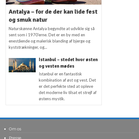
Antalya – for de der kan lide fest
og smuk natur
Naturskønne Antalya begyndte at udvikle sig så
sent som i 1970’erne. Det er en by med en
enestående og malerisk blanding af bjerge og
kyststrækninger, og...
Istanbul – stedet hvor østen
og vesten mødes
Istanbul er en fantastisk
kombination af øst og vest. Det
er det perfekte sted at opleve
det moderne liv tilsat et strejf af
østens mystik.
Om os
Presse