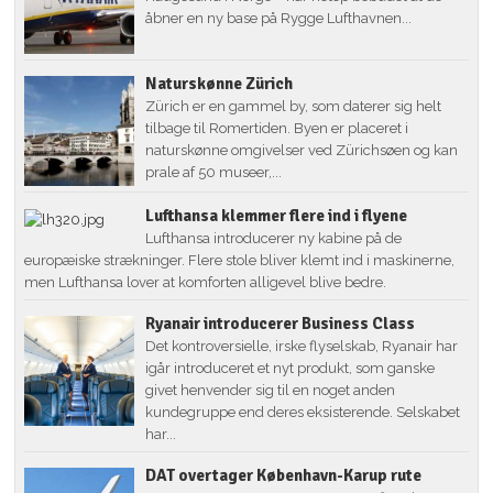
åbner en ny base på Rygge Lufthavnen...
Naturskønne Zürich
Zürich er en gammel by, som daterer sig helt
tilbage til Romertiden. Byen er placeret i
naturskønne omgivelser ved Zürichsøen og kan
prale af 50 museer,...
Lufthansa klemmer flere ind i flyene
Lufthansa introducerer ny kabine på de
europæiske strækninger. Flere stole bliver klemt ind i maskinerne,
men Lufthansa lover at komforten alligevel blive bedre.
Ryanair introducerer Business Class
Det kontroversielle, irske flyselskab, Ryanair har
igår introduceret et nyt produkt, som ganske
givet henvender sig til en noget anden
kundegruppe end deres eksisterende. Selskabet
har...
DAT overtager København-Karup rute