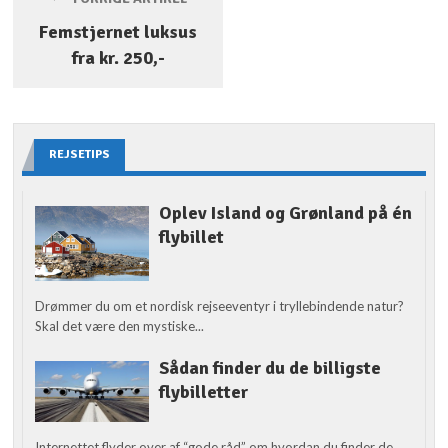
Femstjernet luksus
fra kr. 250,-
REJSETIPS
Oplev Island og Grønland på én
flybillet
Drømmer du om et nordisk rejseeventyr i tryllebindende natur?
Skal det være den mystiske...
Sådan finder du de billigste
flybilletter
Internettet flyder over af “gode råd” om hvordan du finder de