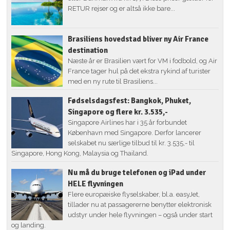
RETUR rejser og er altså ikke bare...
Brasiliens hovedstad bliver ny Air France
destination
Næste år er Brasilien vært for VM i fodbold, og Air
France tager hul på det ekstra rykind af turister
med en ny rute til Brasiliens...
Fødselsdagsfest: Bangkok, Phuket,
Singapore og flere kr. 3.535,-
Singapore Airlines har i 35 år forbundet
København med Singapore. Derfor lancerer
selskabet nu særlige tilbud til kr. 3.535,- til
Singapore, Hong Kong, Malaysia og Thailand.
Nu må du bruge telefonen og iPad under
HELE flyvningen
Flere europæiske flyselskaber, bl.a. easyJet,
tillader nu at passagererne benytter elektronisk
udstyr under hele flyvningen – også under start
og landing.