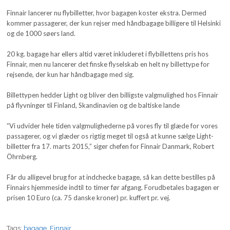
Finnair lancerer nu flybilletter, hvor bagagen koster ekstra. Dermed
kommer passagerer, der kun rejser med håndbagage billigere til Helsinki
og de 1000 søers land.
20 kg. bagage har ellers altid været inkluderet i flybillettens pris hos
Finnair, men nu lancerer det finske flyselskab en helt ny billettype for
rejsende, der kun har håndbagage med sig.
Billettypen hedder Light og bliver den billigste valgmulighed hos Finnair
på flyvninger til Finland, Skandinavien og de baltiske lande
”Vi udvider hele tiden valgmulighederne på vores fly til glæde for vores
passagerer, og vi glæder os rigtig meget til også at kunne sælge Light-
billetter fra 17. marts 2015,” siger chefen for Finnair Danmark, Robert
Öhrnberg.
Får du alligevel brug for at indchecke bagage, så kan dette bestilles på
Finnairs hjemmeside indtil to timer før afgang. Forudbetales bagagen er
prisen 10 Euro (ca. 75 danske kroner) pr. kuffert pr. vej.
Tags:
bagage
,
Finnair