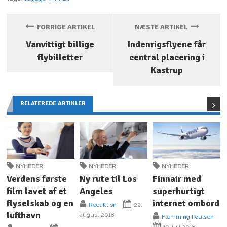
FORRIGE ARTIKEL
NÆSTE ARTIKEL
Vanvittigt billige
Indenrigsflyene får
flybilletter
central placering i
Kastrup
RELATEREDE ARTIKLER
NYHEDER
NYHEDER
NYHEDER
Verdens første
Ny rute til Los
Finnair med
film lavet af et
Angeles
superhurtigt
flyselskab og en
internet ombord
Redaktion
22.
lufthavn
august 2018
Flemming Poulsen
19. juli 2018