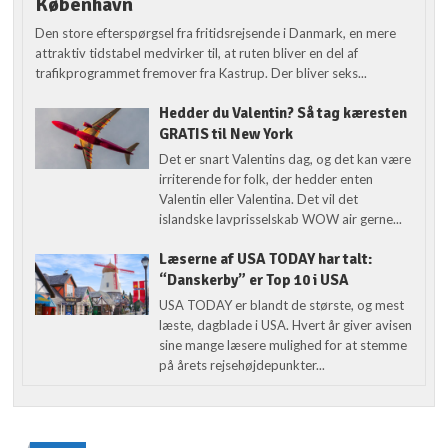
København
Den store efterspørgsel fra fritidsrejsende i Danmark, en mere
attraktiv tidstabel medvirker til, at ruten bliver en del af
trafikprogrammet fremover fra Kastrup. Der bliver seks...
Hedder du Valentin? Så tag kæresten
GRATIS til New York
Det er snart Valentins dag, og det kan være
irriterende for folk, der hedder enten
Valentin eller Valentina. Det vil det
islandske lavprisselskab WOW air gerne...
Læserne af USA TODAY har talt:
“Danskerby” er Top 10 i USA
USA TODAY er blandt de største, og mest
læste, dagblade i USA. Hvert år giver avisen
sine mange læsere mulighed for at stemme
på årets rejsehøjdepunkter...