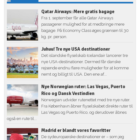
Qatar Airways: Mere gratis bagage
Fra 1. september får alle Qatar Airways
passagerer mulighed for at medbringe mere
bagage. På Economy Class øges grænsen til 30
kg. pr. person.
Juhuu! Tre nye USA destinationer
Det islandske flyselskab Icelandair lancerer tre
nye USA-destinationer. Dermed får danske
rejsende endnu flere muligheder for at komme
nemt og billigt til USA. Den ene af...
Nye Norwegian ruter: Las Vegas, Puerto
Rico og Dansk Vestindien
Norwegian udvider rutenettet med tre nye ruter.
Fra København åbner flyselskabet direkte ruter til
Las Vegas og Puerto Rico, og derudover åbnes
også en rute til...
Madrid er blandt vores favoritter
De sydeuropæiske destinationer er – som jeg