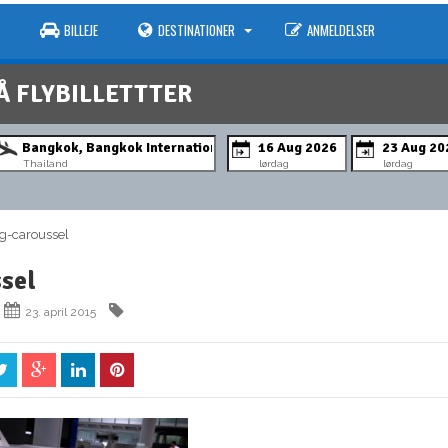
BILLEJE
DESTINATIONER
ANMELDELSER
Å FLYBILLETTTER
Thailand
lørdag
lørdag
-caroussel
sel
23. april 2015