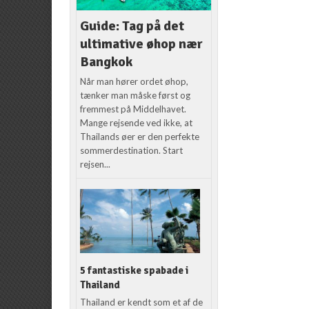
Guide: Tag på det
ultimative øhop nær
Bangkok
Når man hører ordet øhop,
tænker man måske først og
fremmest på Middelhavet.
Mange rejsende ved ikke, at
Thailands øer er den perfekte
sommerdestination. Start
rejsen...
5 fantastiske spabade i
Thailand
Thailand er kendt som et af de