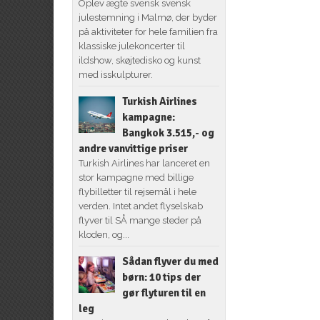
Oplev ægte svensk svensk
julestemning i Malmø, der byder
på aktiviteter for hele familien fra
klassiske julekoncerter til
ildshow, skøjtedisko og kunst
med isskulpturer.
Turkish Airlines
kampagne:
Bangkok 3.515,- og
andre vanvittige priser
Turkish Airlines har lanceret en
stor kampagne med billige
flybilletter til rejsemål i hele
verden. Intet andet flyselskab
flyver til SÅ mange steder på
kloden, og...
Sådan flyver du med
børn: 10 tips der
gør flyturen til en
leg