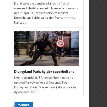
De rejselystne danskere får en ny fransk
weekend-destination, når Transavia France fra
den 7. april 2019 flyver direkte mellem
Københavns Lufthavn og den franske storby
Nantes...
Disneyland Paris hylder superheltene
Hver dag indtil d. 30. september kan du nu
opleve Marvel-universet i levende live i
Disneyland Paris. Marvel-fans i alle aldre kan
dykke ned i en...
TYRKIET