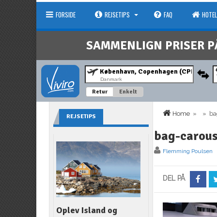
FORSIDE
REJSETIPS
FAQ
HOTEL
SAMMENLIGN PRISER P
Danmark
Retur
Enkelt
Home
» » bag
REJSETIPS
bag-carous
Flemming Poulsen
DEL PÅ
Oplev Island og