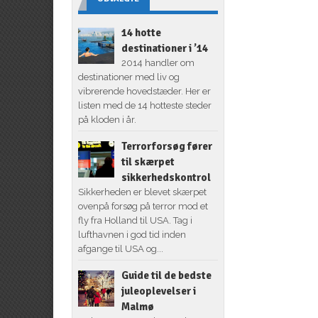
14 hotte
destinationer i ’14
2014 handler om
destinationer med liv og
vibrerende hovedstæder. Her er
listen med de 14 hotteste steder
på kloden i år.
Terrorforsøg fører
til skærpet
sikkerhedskontrol
Sikkerheden er blevet skærpet
ovenpå forsøg på terror mod et
fly fra Holland til USA. Tag i
lufthavnen i god tid inden
afgange til USA og...
Guide til de bedste
juleoplevelser i
Malmø