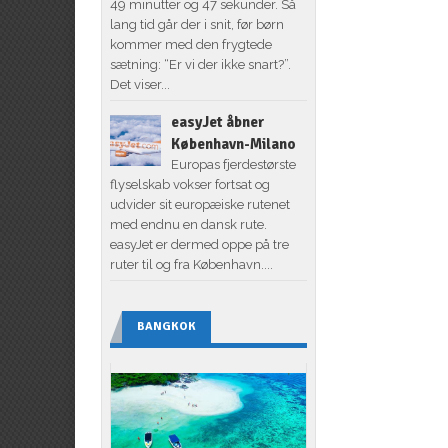
49 minutter og 47 sekunder. Så
lang tid går der i snit, før børn
kommer med den frygtede
sætning: “Er vi der ikke snart?”.
Det viser...
easyJet åbner
København-Milano
Europas fjerdestørste
flyselskab vokser fortsat og
udvider sit europæiske rutenet
med endnu en dansk rute.
easyJet er dermed oppe på tre
ruter til og fra København....
BANGKOK