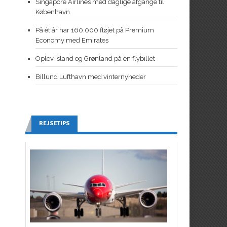
Singapore Airlines med daglige afgange til
København
På ét år har 160.000 fløjet på Premium
Economy med Emirates
Oplev Island og Grønland på én flybillet
Billund Lufthavn med vinternyheder
REJSETIPS