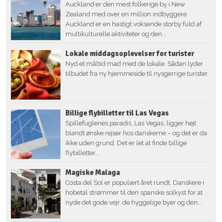
Auckland er den mest folkerige by i New
Zealand med over en million indbyggere.
Auckland er en hastigt voksende storby fuld af
multikulturelle aktiviteter og den...
Lokale middagsoplevelser for turister
Nyd et måltid mad med de lokale. Sådan lyder
tilbudet fra ny hjemmeside til nysgerrige turister.
Billige flybilletter til Las Vegas
Spillefuglenes paradis, Las Vegas, ligger højt
blandt ønske rejser hos danskerne – og det er da
ikke uden grund. Det er let at finde billige
flybilletter...
Magiske Malaga
Costa del Sol er populært året rundt. Danskere i
hobetal strømmer til den spanske solkyst for at
nyde det gode vejr, de hyggelige byer og den...