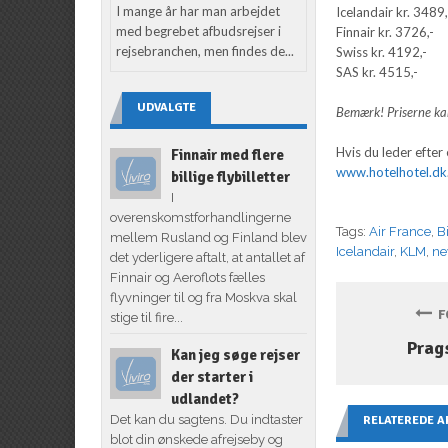
I mange år har man arbejdet
Icelandair kr. 3489,
med begrebet afbudsrejser i
Finnair kr. 3726,-
rejsebranchen, men findes de...
Swiss kr. 4192,-
SAS kr. 4515,-
UDVALGTE
Bemærk! Priserne kan
Hvis du leder efter 
Finnair med flere
www.hotelhotel.dk
billige flybilletter
I
overenskomstforhandlingerne
Tags:
Air France
,
B
mellem Rusland og Finland blev
Icelandair
,
KLM
,
ne
det yderligere aftalt, at antallet af
Finnair og Aeroflots fælles
flyvninger til og fra Moskva skal
FO
stige til fire...
Prag
Kan jeg søge rejser
der starter i
udlandet?
Det kan du sagtens. Du indtaster
RELATEREDE A
blot din ønskede afrejseby og