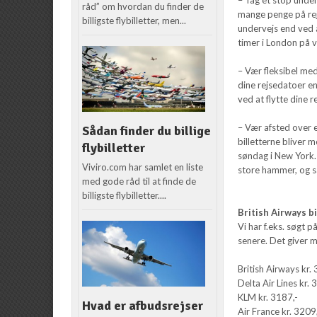
råd” om hvordan du finder de
mange penge på rejs
billigste flybilletter, men...
undervejs end ved a
timer i London på v
– Vær fleksibel med
dine rejsedatoer en
ved at flytte dine r
– Vær afsted over 
Sådan finder du billige
billetterne bliver 
flybilletter
søndag i New York. 
Viviro.com har samlet en liste
store hammer, og så
med gode råd til at finde de
billigste flybilletter....
British Airways bi
Vi har f.eks. søgt 
senere. Det giver m
British Airways kr.
Delta Air Lines kr. 
KLM kr. 3187,-
Hvad er afbudsrejser
Air France kr. 3209