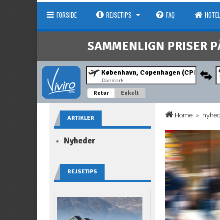
FORSIDE
REJSETIPS
FAQ
HOTEL
SAMMENLIGN PRISER P
Danmark
Retur
Enkelt
Home
»
nyhe
ARTIKLER
Nyheder
REJSETIPS