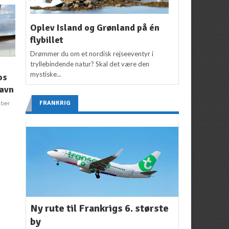
Oplev Island og Grønland på én
flybillet
Drømmer du om et nordisk rejseeventyr i
tryllebindende natur? Skal det være den
NYHEDER
NYHEDER
mystiske...
os
Danskerne er (næsten)
Nyt lavprisselskab i
havn
ligeglade med, at
København: LEVEL
flyvning er skidt for
FRANKRIG
mber
Redaktion
8. april 2019
miljøet
2
Redaktion
12. april 2019
Ny rute til Frankrigs 6. største
by