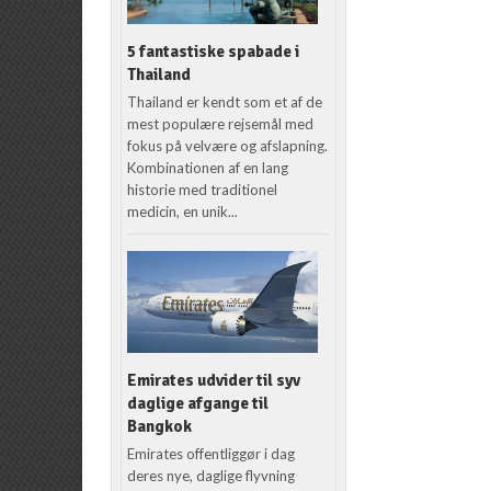
5 fantastiske spabade i
Thailand
Thailand er kendt som et af de
mest populære rejsemål med
fokus på velvære og afslapning.
Kombinationen af en lang
historie med traditionel
medicin, en unik...
Emirates udvider til syv
daglige afgange til
Bangkok
Emirates offentliggør i dag
deres nye, daglige flyvning