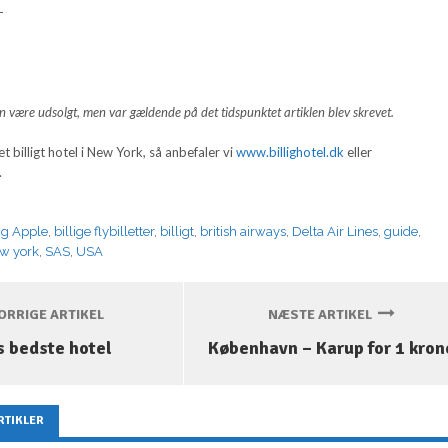
-
 være udsolgt, men var gældende på det tidspunktet artiklen blev skrevet.
et billigt hotel i New York, så anbefaler vi
www.billighotel.dk
eller
.
ig Apple
,
billige flybilletter
,
billigt
,
british airways
,
Delta Air Lines
,
guide
,
w york
,
SAS
,
USA
RRIGE ARTIKEL
NÆSTE ARTIKEL
s bedste hotel
København – Karup for 1 kron
RTIKLER