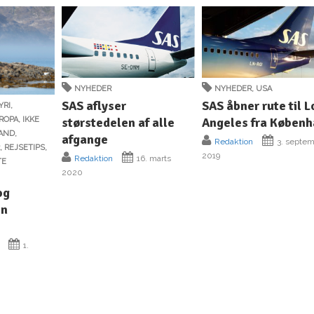
NYHEDER
NYHEDER
,
USA
SAS aflyser
SAS åbner rute til L
YRI
,
størstedelen af alle
Angeles fra Køben
ROPA
,
IKKE
LAND
,
afgange
Redaktion
3. septe
R
,
REJSETIPS
,
2019
Redaktion
16. marts
TE
2020
og
én
1.