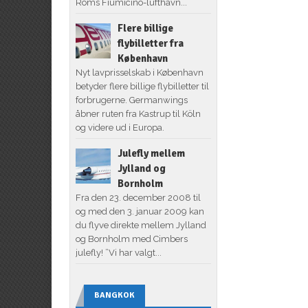
Roms Fiumicino-lufthavn...
Flere billige
flybilletter fra
København
Nyt lavprisselskab i København
betyder flere billige flybilletter til
forbrugerne. Germanwings
åbner ruten fra Kastrup til Köln
og videre ud i Europa.
Julefly mellem
Jylland og
Bornholm
Fra den 23. december 2008 til
og med den 3. januar 2009 kan
du flyve direkte mellem Jylland
og Bornholm med Cimbers
julefly! ”Vi har valgt...
BANGKOK