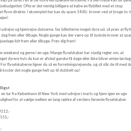
ebudgettet. Ofte er det nemlig billigere at købe en flybillet med et stop
t flyve direkte. I eksemplet her kan du spare 1400,- kroner ved at bruge to-t
ejen!
 udrejse og hjemrejse datoerne. Ser billetterne meget dyre ud, så prøv at flyt
 dag frem eller tilbage. Nogle gange kan der være op til tusinde kroner at spa
ejsedage lidt frem eller tilbage. Prøv dig frem!
en weekend og gerne i en uge. Mange flyselskaber har stadig regler om, at
meget dyrere hvis du kun er afsted ganske få dage eller ikke bliver enten lørdag 
For flyselskaberne ligner du så en forretningsrejsende, og så slår de til med d
 koster det nogle gange helt op til dobbelt op!
lligst
på en tur fra København til New York med udrejse i marts og hjem igen en uge
ulighed for at vælge mellem en lang række af verdens førende flyselskaber.
 3112,-
3155,-
,-