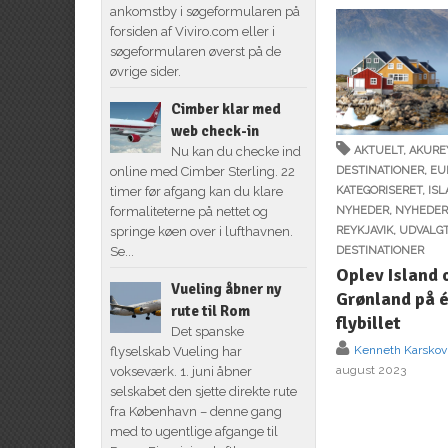
ankomstby i søgeformularen på
forsiden af Viviro.com eller i
søgeformularen øverst på de
øvrige sider.
Cimber klar med
web check-in
Nu kan du checke ind
AKTUELT
,
AKURE
online med Cimber Sterling. 22
DESTINATIONER
,
EU
timer før afgang kan du klare
KATEGORISERET
,
IS
formaliteterne på nettet og
NYHEDER
,
NYHEDE
springe køen over i lufthavnen.
REYKJAVIK
,
UDVALG
Se...
DESTINATIONER
Oplev Island 
Vueling åbner ny
Grønland på 
rute til Rom
flybillet
Det spanske
Kenneth Karskov
flyselskab Vueling har
august 2023
vokseværk. 1. juni åbner
selskabet den sjette direkte rute
fra København – denne gang
med to ugentlige afgange til