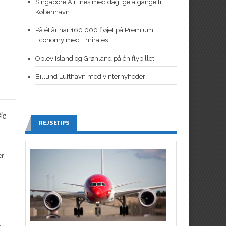
Singapore Airlines med daglige afgange til
København
På ét år har 160.000 fløjet på Premium
Economy med Emirates
Oplev Island og Grønland på én flybillet
Billund Lufthavn med vinternyheder
Big
REJSETIPS
er
e