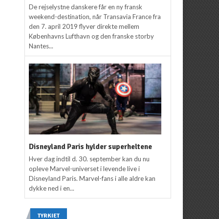
De rejselystne danskere får en ny fransk
weekend-destination, når Transavia France fra
den 7. april 2019 flyver direkte mellem
Københavns Lufthavn og den franske storby
Nantes...
Disneyland Paris hylder superheltene
Hver dag indtil d. 30. september kan du nu
opleve Marvel-universet i levende live i
Disneyland Paris. Marvel-fans i alle aldre kan
dykke ned i en...
TYRKIET