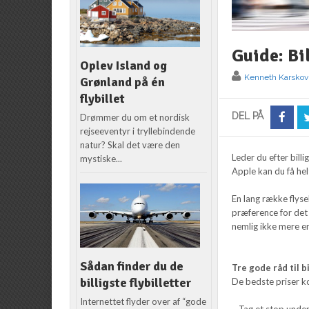
Guide: Bi
Oplev Island og
Kenneth Karskov
Grønland på én
flybillet
DEL PÅ
Drømmer du om et nordisk
rejseeventyr i tryllebindende
natur? Skal det være den
Leder du efter billi
mystiske...
Apple kan du få helt
En lang række flysel
præference for det 
nemlig ikke mere en
Sådan finder du de
Tre gode råd til bi
billigste flybilletter
De bedste priser k
Internettet flyder over af “gode
– Tag et stop under