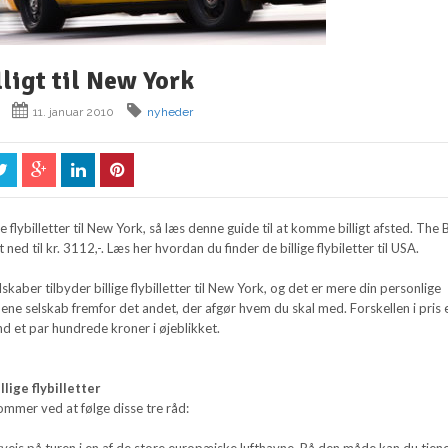
lligt til New York
11. januar 2010
nyheder
ge flybilletter til New York, så læs denne guide til at komme billigt afsted. The 
 ned til kr. 3112,-. Læs her hvordan du finder de billige flybiletter til USA.
skaber tilbyder billige flybilletter til New York, og det er mere din personlige
ene selskab fremfor det andet, der afgør hvem du skal med. Forskellen i pris 
d et par hundrede kroner i øjeblikket.
llige flybilletter
ommer ved at følge disse tre råd:
vejs på turen i en af de store europæiske lufthavne. På den måde kan du tjen