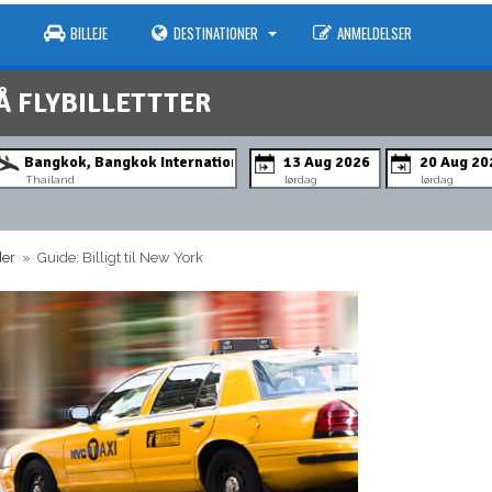
BILLEJE
DESTINATIONER
ANMELDELSER
Å FLYBILLETTTER
Thailand
lørdag
lørdag
der
» Guide: Billigt til New York