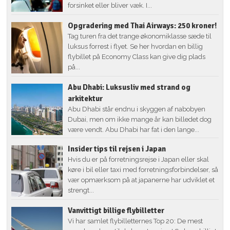
forsinket eller bliver væk. I...
Opgradering med Thai Airways: 250 kroner!
Tag turen fra det trange økonomiklasse sæde til
luksus forrest i flyet. Se her hvordan en billig
flybillet på Economy Class kan give dig plads
på...
Abu Dhabi: Luksusliv med strand og
arkitektur
Abu Dhabi står endnu i skyggen af nabobyen
Dubai, men om ikke mange år kan billedet dog
være vendt. Abu Dhabi har fat i den lange...
Insider tips til rejsen i Japan
Hvis du er på forretningsrejse i Japan eller skal
køre i bil eller taxi med forretningsforbindelser, så
vær opmærksom på at japanerne har udviklet et
strengt...
Vanvittigt billige flybilletter
Vi har samlet flybilletternes Top 20: De mest