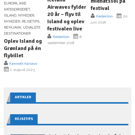
midnatssol på
EUROPA
,
IKKE
Airwaves fylder
festival
KATEGORISERET
,
20 år – flyv til
ISLAND
,
NYHEDER
,
Redaktion
20.
Island og oplev
NYHEDER
,
REJSETIPS
,
juni 2018
festivalen live
REYKJAVIK
,
UDVALGTE
DESTINATIONER
Redaktion
8.
Oplev Island og
september 2018
Grønland på én
flybillet
Kenneth Karskov
1. august 2023
ARTIKLER
REJSETIPS