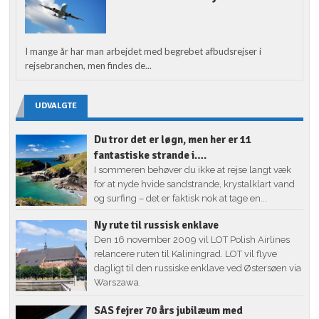
I mange år har man arbejdet med begrebet afbudsrejser i
rejsebranchen, men findes de...
UDVALGTE
Du tror det er løgn, men her er 11
fantastiske strande i….
I sommeren behøver du ikke at rejse langt væk
for at nyde hvide sandstrande, krystalklart vand
og surfing – det er faktisk nok at tage en...
Ny rute til russisk enklave
Den 16 november 2009 vil LOT Polish Airlines
relancere ruten til Kaliningrad. LOT vil flyve
dagligt til den russiske enklave ved Østersøen via
Warszawa.
SAS fejrer 70 års jubilæum med