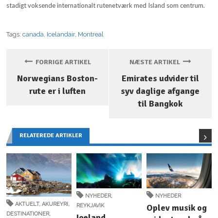
stadigt voksende internationalt rutenetværk med Island som centrum.
Tags:
canada
,
Icelandair
,
Montreal
FORRIGE ARTIKEL
NÆSTE ARTIKEL
Norwegians Boston-
Emirates udvider til
rute er i luften
syv daglige afgange
til Bangkok
RELATEREDE ARTIKLER
NYHEDER
,
NYHEDER
AKTUELT
,
AKUREYRI
,
REYKJAVIK
Oplev musik og
DESTINATIONER
,
Iceland