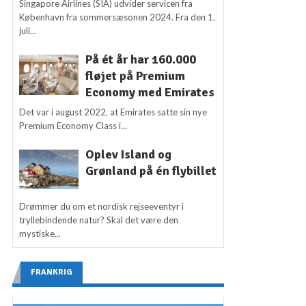
Singapore Airlines (SIA) udvider servicen fra
København fra sommersæsonen 2024. Fra den 1.
juli...
På ét år har 160.000
fløjet på Premium
Economy med Emirates
Det var i august 2022, at Emirates satte sin nye
Premium Economy Class i...
Oplev Island og
Grønland på én flybillet
Drømmer du om et nordisk rejseeventyr i
tryllebindende natur? Skal det være den
mystiske...
FRANKRIG