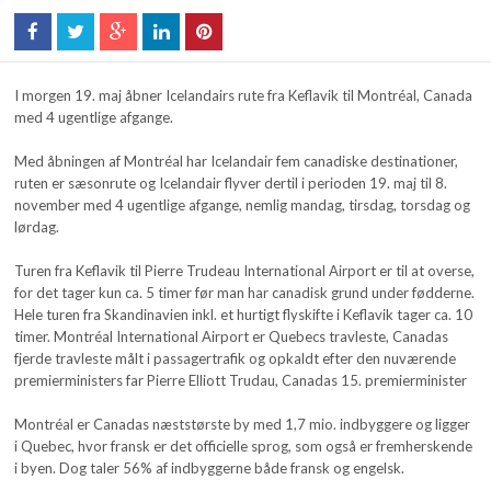
I morgen 19. maj åbner Icelandairs rute fra Keflavik til Montréal, Canada
med 4 ugentlige afgange.
Med åbningen af Montréal har Icelandair fem canadiske destinationer,
ruten er sæsonrute og Icelandair flyver dertil i perioden 19. maj til 8.
november med 4 ugentlige afgange, nemlig mandag, tirsdag, torsdag og
lørdag.
Turen fra Keflavik til Pierre Trudeau International Airport er til at overse,
for det tager kun ca. 5 timer før man har canadisk grund under fødderne.
Hele turen fra Skandinavien inkl. et hurtigt flyskifte i Keflavik tager ca. 10
timer. Montréal International Airport er Quebecs travleste, Canadas
fjerde travleste målt i passagertrafik og opkaldt efter den nuværende
premierministers far Pierre Elliott Trudau, Canadas 15. premierminister
Montréal er Canadas næststørste by med 1,7 mio. indbyggere og ligger
i Quebec, hvor fransk er det officielle sprog, som også er fremherskende
i byen. Dog taler 56% af indbyggerne både fransk og engelsk.