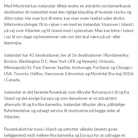
Med Montréal kan Icelandair tilføje endnu en attraktiv nordamerikansk
destination til rutenettet med den rigtige blanding af levende storby og
ditto natur. Har man lyst til mere, kan man oven i købet uden ekstra
billetomkostninger, få to-rejser-i-en med en Icelandair Stopover i Island i
på vej over Atlanten og få Island med i oplevelsen. Man kan blive i Island
i op til syv dage og bestemmer selv om det skal være på ud- eller
hjemrejse.
Icelandair har 43 destinationer, her af 16 destinationer i Nordamerika:
Boston, Washington D.C. New York (JFK og Newark), Orlando,
Minneapolis/St. Paul, Denver, Seattle, Anchorage, Portland, og Chicago i
USA. Toronto, Halifax, Vancouver, Edmonton og Montréal (fra maj 2016)
i Canada.
Icelandair er det førende flyselskab som tilbyder flytransport til og fra
Island og det øvrige Europa og som derudover er et attrakttivt
alternativ til og fra Nordamerika. Icelandair tilbyder sikre, pålidelige
flyforbindelser og udsøgt service til storbyerne på begge sider af
Atlanten.
Flyselskabet har base i Island og udnytter således landets gode
beliggenhed midt mellem Nordamerika og Europa for at udbygge et