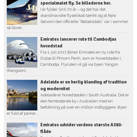
specialmalet fly. Se billederne her.
I år fylder SAS 70 år – og det har det
skandinaviske flyselskab tænkt sig at fejre.
Selvom den officielle “fødselsdato” var i sommer,
så bliver...
Emirates lancerer rute til Cambodjas
hovedstad
Fra 1. juli 2017 åbner Emirates en ny rute fra
Dubai til Phnom Penh, som er hovedstaden i
Cambodja. Flyruten vil gå via byen Yangon
(Rangoon)...
Adelaide er en herlig blanding af tradition
og modernitet
Adelaide er hovedstaden i South Australia. Det er
den femtestørste by i Australien med en
befolkning på over en million indbyggere. Byen
er fuld af parker,...
Emirates udvider verdens største A380-
flåde