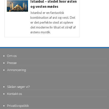
Istanbul – stedet hvor østen
og vesten mødes
Istanbul er en fantastisk
kombination af øst og vest. Det
er det perfekte sted at opleve
det moderne liv tilsat et strejf af
østens mystik.
Om os
Presse
Annoncering
Sådan søger vi?
Kontakt os
Privatlivspolitik