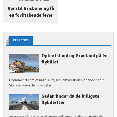
Kom til Brisbane og få
en forfriskende ferie
REJSETIPS
Oplev Island og Grønland på én
flybillet
Drømmer du om et nordisk rejseeventyr i tryllebindende natur?
Skal det være den mystiske...
Sådan finder du de billigste
flybilletter
Internettet flyder over af “gode råd” om hvordan du finder de