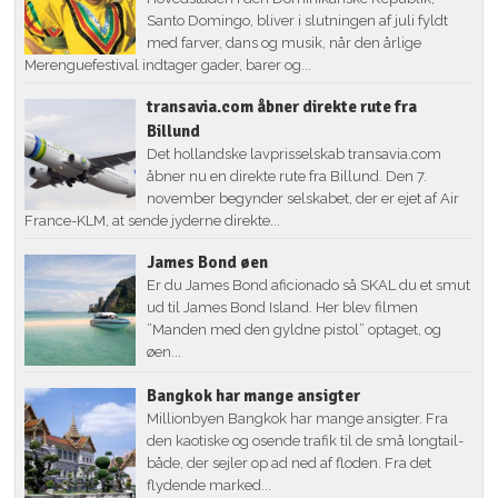
Santo Domingo, bliver i slutningen af juli fyldt
med farver, dans og musik, når den årlige
Merenguefestival indtager gader, barer og...
transavia.com åbner direkte rute fra
Billund
Det hollandske lavprisselskab transavia.com
åbner nu en direkte rute fra Billund. Den 7.
november begynder selskabet, der er ejet af Air
France-KLM, at sende jyderne direkte...
James Bond øen
Er du James Bond aficionado så SKAL du et smut
ud til James Bond Island. Her blev filmen
”Manden med den gyldne pistol” optaget, og
øen...
Bangkok har mange ansigter
Millionbyen Bangkok har mange ansigter. Fra
den kaotiske og osende trafik til de små longtail-
både, der sejler op ad ned af floden. Fra det
flydende marked...