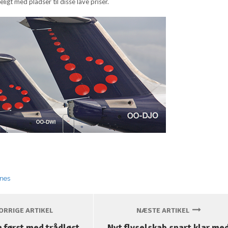
eligt med pladser til disse lave priser.
ines
RRIGE ARTIKEL
NÆSTE ARTIKEL
 først med trådløst
Nyt flyselskab snart klar me