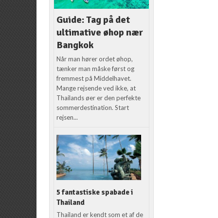
Guide: Tag på det
ultimative øhop nær
Bangkok
Når man hører ordet øhop,
tænker man måske først og
fremmest på Middelhavet.
Mange rejsende ved ikke, at
Thailands øer er den perfekte
sommerdestination. Start
rejsen...
5 fantastiske spabade i
Thailand
Thailand er kendt som et af de