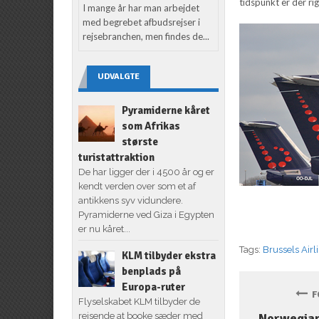
tidspunkt er der rig
I mange år har man arbejdet
med begrebet afbudsrejser i
rejsebranchen, men findes de...
UDVALGTE
Pyramiderne kåret
som Afrikas
største
turistattraktion
De har ligger der i 4500 år og er
kendt verden over som et af
antikkens syv vidundere.
Pyramiderne ved Giza i Egypten
er nu kåret...
Tags:
Brussels Airl
KLM tilbyder ekstra
benplads på
Europa-ruter
FO
Flyselskabet KLM tilbyder de
rejsende at booke sæder med
Norwegian