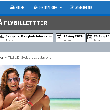
BILLEJE
DESTINATIONER
ANMELDELSER
Å FLYBILLETTTER
Thailand
lørdag
lørdag
der
» TILBUD: Sydeuropa til lavpris