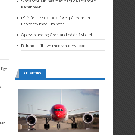
Singapore Airlines med daglige afgange til
København
På ét år har 160.000 fløjet på Premium
Economy med Emirates
Oplev Island og Grønland på én flybillet
Billund Lufthavn med vinternyheder
 lige
REJSETIPS
s.
isen