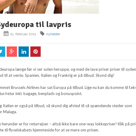
ydeuropa til lavpris
21. februar 2011
nyheder
uropa længe før vi ser solen heroppe, og med de lave priser priser til syden
d til at vente. Spanien, Italien og Frankrig er på tilbud. Skynd dig!
mmet Brussels Airlines har sat Europa på tilbud. Lige nu kan du komme til f.ek
 tur/retur inkl. bagage, benplads og bonuspoint.
g Italien er også på tilbud, så skynd dig afsted til så spændende steder som
er Malaga.
herunder er for returrejser – altså ikke bare one-way lokkepriser! Klik på pr
e til flyselskabets hjemmeside for at se mere om prisen.