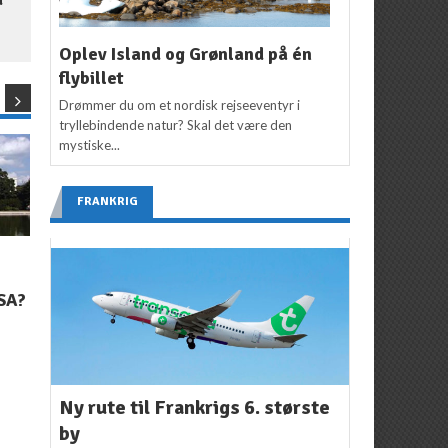
Oplev Island og Grønland på én
flybillet
Drømmer du om et nordisk rejseeventyr i
tryllebindende natur? Skal det være den
mystiske...
FRANKRIG
NYHEDER
NYHEDER
Forårstilbud til
Vi har en vinder….!
USA?
Sydeuropa
Kenneth Karskov
2.
februar 2012
.
Kenneth Karskov
13.
marts 2012
m
Ny rute til Frankrigs 6. største
by