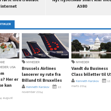
internet
A380
RTIKLER
IKKE
NYHEDER
NYHEDER
HEDER
,
USA
Brussels Airlines
Vandt du Business
om
lancerer ny rute fra
Class billetter til 
s? Her er
Billund til Bruxelles
Kenneth Karskov
12
ke kan
marts 2014
Kenneth Karskov
22.
november 2014
4. august