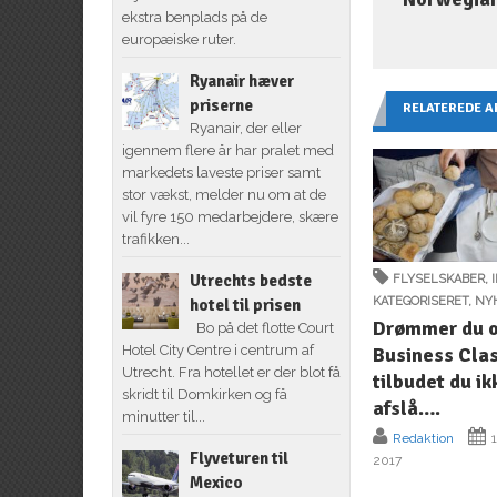
ekstra benplads på de
europæiske ruter.
Ryanair hæver
priserne
RELATEREDE A
Ryanair, der eller
igennem flere år har pralet med
markedets laveste priser samt
stor vækst, melder nu om at de
vil fyre 150 medarbejdere, skære
trafikken...
Utrechts bedste
FLYSELSKABER
,
KATEGORISERET
,
NY
hotel til prisen
Drømmer du 
Bo på det flotte Court
Hotel City Centre i centrum af
Business Clas
Utrecht. Fra hotellet er der blot få
tilbudet du ik
skridt til Domkirken og få
afslå….
minutter til...
Redaktion
1
Flyveturen til
2017
Mexico