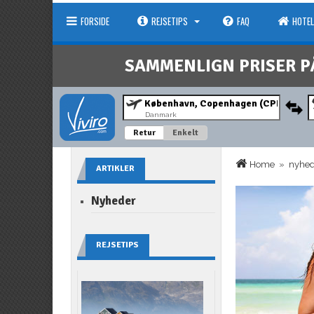
FORSIDE
REJSETIPS
FAQ
HOTEL
SAMMENLIGN PRISER P
Danmark
Retur
Enkelt
Home
»
nyhe
ARTIKLER
Nyheder
REJSETIPS