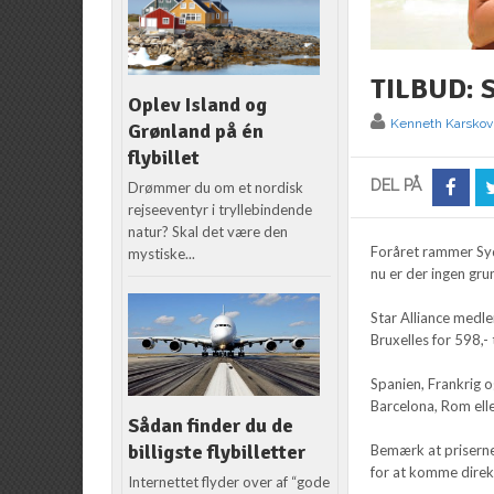
TILBUD: S
Oplev Island og
Kenneth Karskov
Grønland på én
flybillet
DEL PÅ
Drømmer du om et nordisk
rejseeventyr i tryllebindende
natur? Skal det være den
Foråret rammer Syde
mystiske...
nu er der ingen grun
Star Alliance medle
Bruxelles for 598,-
Spanien, Frankrig o
Barcelona, Rom ell
Sådan finder du de
billigste flybilletter
Bemærk at priserne 
for at komme direkt
Internettet flyder over af “gode