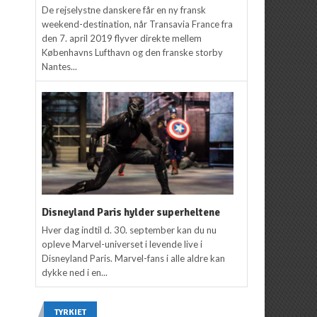
De rejselystne danskere får en ny fransk
weekend-destination, når Transavia France fra
den 7. april 2019 flyver direkte mellem
Københavns Lufthavn og den franske storby
Nantes...
Disneyland Paris hylder superheltene
Hver dag indtil d. 30. september kan du nu
opleve Marvel-universet i levende live i
Disneyland Paris. Marvel-fans i alle aldre kan
dykke ned i en...
TYRKIET