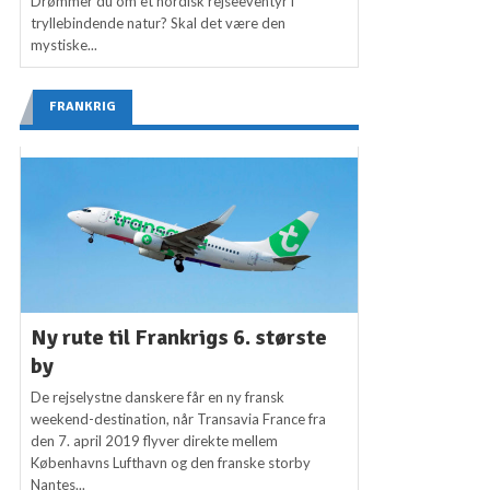
Drømmer du om et nordisk rejseeventyr i
tryllebindende natur? Skal det være den
mystiske...
FRANKRIG
Ny rute til Frankrigs 6. største
by
De rejselystne danskere får en ny fransk
weekend-destination, når Transavia France fra
den 7. april 2019 flyver direkte mellem
Københavns Lufthavn og den franske storby
Nantes...