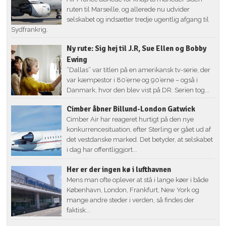
ruten til Marseille, og allerede nu udvider
selskabet og indsætter tredje ugentlig afgang til
Sydfrankrig.
Ny rute: Sig hej til J.R, Sue Ellen og Bobby
Ewing
“Dallas” var titlen på en amerikansk tv-serie, der
var kæmpestor i 80’erne og 90’erne – også i
Danmark, hvor den blev vist på DR. Serien tog...
Cimber åbner Billund-London Gatwick
Cimber Air har reageret hurtigt på den nye
konkurrencesituation, efter Sterling er gået ud af
det vestdanske marked. Det betyder, at selskabet
i dag har offentliggjort...
Her er der ingen kø i lufthavnen
Mens man ofte oplever at stå i lange køer i både
København, London, Frankfurt, New York og
mange andre steder i verden, så findes der
faktisk...