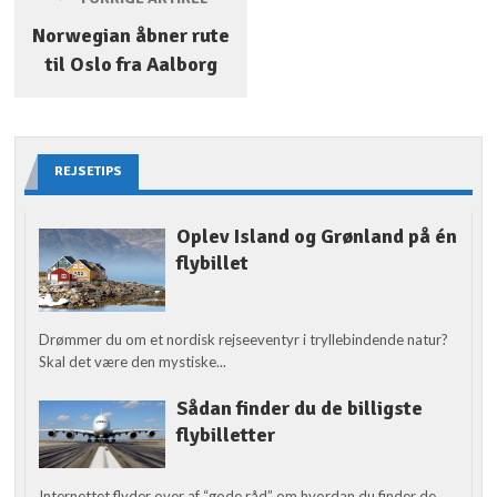
Norwegian åbner rute
til Oslo fra Aalborg
REJSETIPS
Oplev Island og Grønland på én
flybillet
Drømmer du om et nordisk rejseeventyr i tryllebindende natur?
Skal det være den mystiske...
Sådan finder du de billigste
flybilletter
Internettet flyder over af “gode råd” om hvordan du finder de