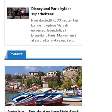
Disneyland Paris hylder
superheltene
Hver dag indtil d. 30. september
kan du nu opleve Marvel-
universet i levende live i
Disneyland Paris. Marvel-fans i
alle aldre kan dykke ned i en...
TYRKIET
Antalya – for de der kan lide fest