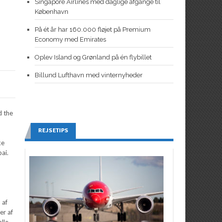
Singapore Airlines med daglige afgange til
København
På ét år har 160.000 fløjet på Premium
Economy med Emirates
Oplev Island og Grønland på én flybillet
Billund Lufthavn med vinternyheder
d the
REJSETIPS
ke
ai.
t
 af
er af
lle