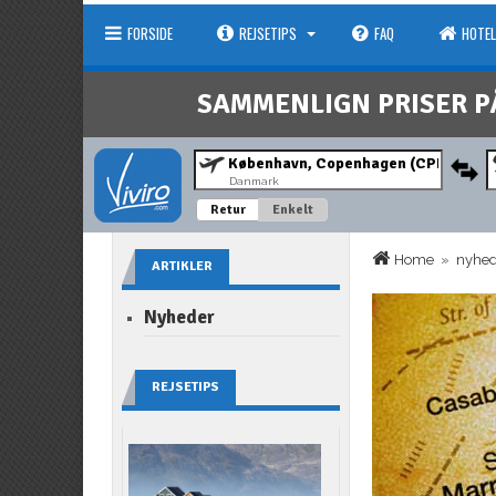
FORSIDE
REJSETIPS
FAQ
HOTEL
SAMMENLIGN PRISER P
Danmark
Retur
Enkelt
Home
»
nyhe
ARTIKLER
Nyheder
REJSETIPS