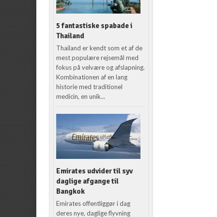
5 fantastiske spabade i
Thailand
Thailand er kendt som et af de
mest populære rejsemål med
fokus på velvære og afslapning.
Kombinationen af en lang
historie med traditionel
medicin, en unik...
Emirates udvider til syv
daglige afgange til
Bangkok
Emirates offentliggør i dag
deres nye, daglige flyvning