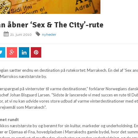
 åbner ‘Sex & The City’-rute
21. juni 2010
nyheder
gian sætter endnu en destination på rutekortet: Marrakech. En del af ‘Sex an
i Marrokos næststørste by.
terspørgsel på vinterruter til varme destinationer,” forklarer Norwegians dans
hef Johan Bisgaard Larsen. "Sidste år lancerede vi med succes en rute til Dub
for, at vi nu kan udvide vores store udbud af varme vinterdestinationer med e
 rejsemål som Marrakech".
gnet rundt
kos næststørste by og berømt for sin kultur, markeder og underholdning. En
ner er Djemaa el-Fna, hovedpladsen i Marrakechs gamle bydel, hvor det summ
Pladsen er omgivet af madboder, akrobater og anden underholdning, og de sma