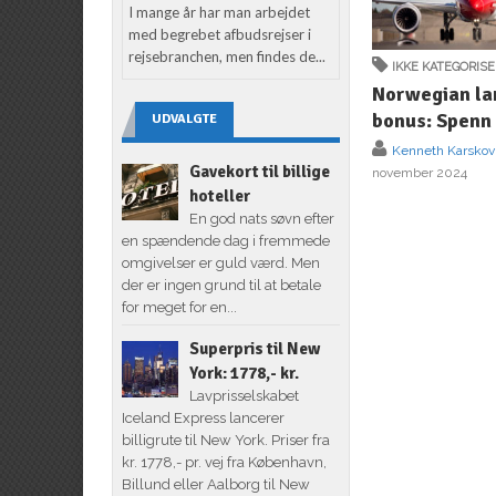
I mange år har man arbejdet
med begrebet afbudsrejser i
rejsebranchen, men findes de...
IKKE KATEGORIS
Norwegian la
bonus: Spenn
UDVALGTE
Kenneth Karskov
Gavekort til billige
november 2024
hoteller
En god nats søvn efter
en spændende dag i fremmede
omgivelser er guld værd. Men
der er ingen grund til at betale
for meget for en...
Superpris til New
York: 1778,- kr.
Lavprisselskabet
Iceland Express lancerer
billigrute til New York. Priser fra
kr. 1778,- pr. vej fra København,
Billund eller Aalborg til New