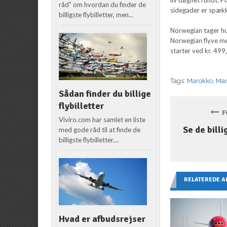
råd” om hvordan du finder de
sidegader er spækk
billigste flybilletter, men...
Norwegian tager hu
Norwegian flyve me
starter ved kr. 499
Tags:
Marokko
,
Mar
Sådan finder du billige
flybilletter
FO
Viviro.com har samlet en liste
Se de billi
med gode råd til at finde de
billigste flybilletter....
RELATEREDE A
Hvad er afbudsrejser