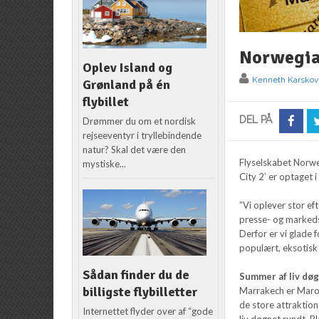
Norwegian
Oplev Island og
Kenneth Karskov
Grønland på én
flybillet
DEL PÅ
Drømmer du om et nordisk
rejseeventyr i tryllebindende
natur? Skal det være den
Flyselskabet Norwe
mystiske...
City 2’ er optaget 
”Vi oplever stor ef
presse- og markedsc
Derfor er vi glade 
populært, eksotisk
Sådan finder du de
Summer af liv dø
billigste flybilletter
Marrakech er Marok
de store attraktio
Internettet flyder over af “gode
liv døgnet rundt. 