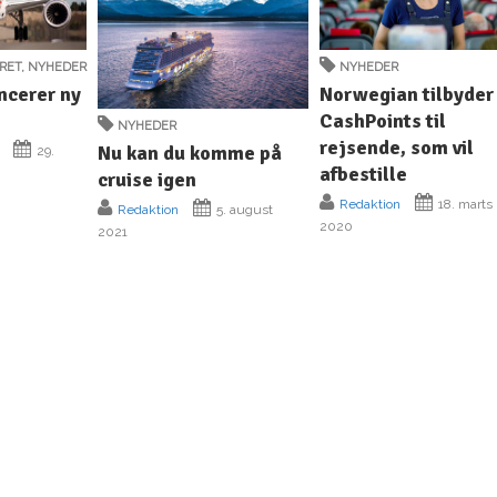
ERET
,
NYHEDER
NYHEDER
ncerer ny
Norwegian tilbyder
CashPoints til
NYHEDER
rejsende, som vil
Nu kan du komme på
29.
afbestille
cruise igen
Redaktion
18. marts
Redaktion
5. august
2020
2021