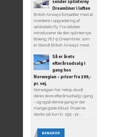
sender splinterny
Dreamliner i luften
British Airways fortsætter med at
investere i opgradering af
selskabets fly. Fra oktober
introducerer de den splinternye
Boieng 787-9 Dreamliner, som
er blandt British Airways’ mest...
Så er årets
efterårsudsalg i
gang hos
Norwegian – priser fra 199,-
pr. vej.
Norwegian har netop skudt
deres store efterårsudsalg i gang
– og også denne gang er der
mange gode tilbud. Priserne
starter på kun kr. 199,- pr....
BANGKOK