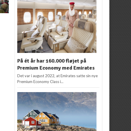
NYHEDER
ASIEN
,
KRABI
,
NYHEDER
Norwegian aflyser 85
Ny direkte rute til Krabi
F
procent af sine
i Thailand
flyvninger
Redaktion
3. juli 2018
Redaktion
18. marts
2020
På ét år har 160.000 fløjet på
Premium Economy med Emirates
Det var i august 2022, at Emirates satte sin nye
Premium Economy Class i...