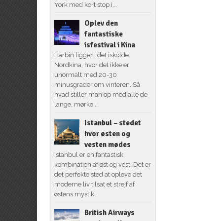
York med kort stop i...
Oplev den
fantastiske
isfestival i Kina
Harbin ligger i det iskolde
Nordkina, hvor det ikke er
unormalt med 20-30
minusgrader om vinteren. Så
hvad stiller man op med alle de
lange, mørke...
Istanbul – stedet
hvor østen og
vesten mødes
Istanbul er en fantastisk
kombination af øst og vest. Det er
det perfekte sted at opleve det
moderne liv tilsat et strejf af
østens mystik.
British Airways