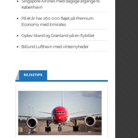
Singapore Airlines med daglige afgange til
København
På ét år har 160.000 fløjet på Premium
Economy med Emirates
Oplev Island og Grønland på én flybillet
Billund Lufthavn med vinternyheder
REJSETIPS