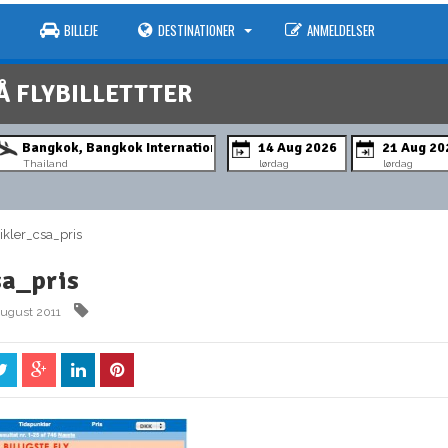
BILLEJE
DESTINATIONER
ANMELDELSER
Å FLYBILLETTTER
Thailand
lørdag
lørdag
kler_csa_pris
sa_pris
august 2011