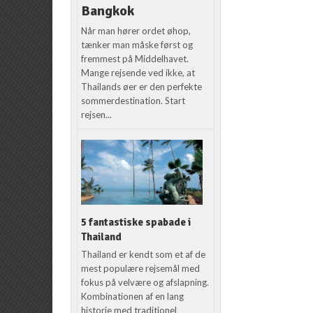
Bangkok
Når man hører ordet øhop,
tænker man måske først og
fremmest på Middelhavet.
Mange rejsende ved ikke, at
Thailands øer er den perfekte
sommerdestination. Start
rejsen...
5 fantastiske spabade i
Thailand
Thailand er kendt som et af de
mest populære rejsemål med
fokus på velvære og afslapning.
Kombinationen af en lang
historie med traditionel