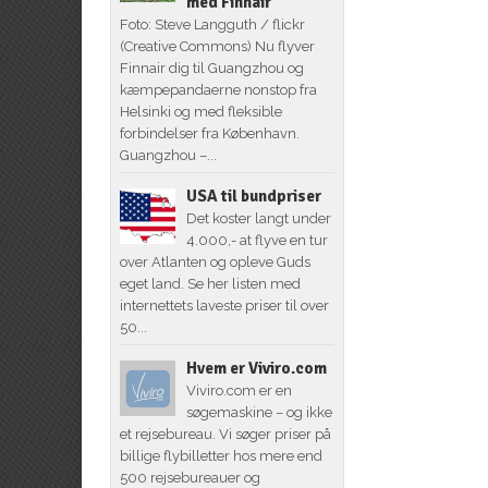
med Finnair
Foto: Steve Langguth / flickr
(Creative Commons) Nu flyver
Finnair dig til Guangzhou og
kæmpepandaerne nonstop fra
Helsinki og med fleksible
forbindelser fra København.
Guangzhou –...
USA til bundpriser
Det koster langt under
4.000,- at flyve en tur
over Atlanten og opleve Guds
eget land. Se her listen med
internettets laveste priser til over
50...
Hvem er Viviro.com
Viviro.com er en
søgemaskine – og ikke
et rejsebureau. Vi søger priser på
billige flybilletter hos mere end
500 rejsebureauer og