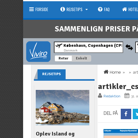
FORSIDE
REJSETIPS
FAQ
HOTEL
SAMMENLIGN PRISER P
Danmark
Retur
Enkelt
Home
» » arti
REJSETIPS
artikler_c
Redaktion
31. 
DEL PÅ
Oplev Island og