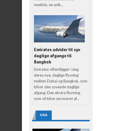
medicin, en unik...
Emirates udvider til syv
daglige afgange til
Bangkok
Emirates offentliggør i dag
deres nye, daglige flyvning
mellem Dubai og Bangkok, som
bliver den syvende daglige
afgang. Den ekstra flyvning,
som vil blive serviceret af...
USA