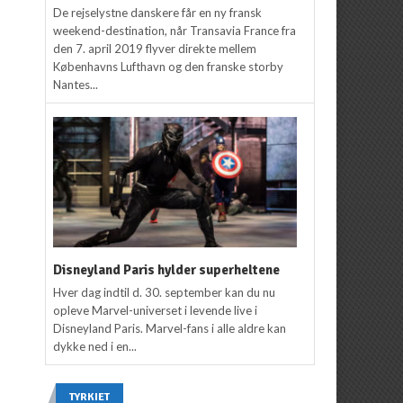
De rejselystne danskere får en ny fransk
weekend-destination, når Transavia France fra
den 7. april 2019 flyver direkte mellem
Københavns Lufthavn og den franske storby
Nantes...
Disneyland Paris hylder superheltene
Hver dag indtil d. 30. september kan du nu
opleve Marvel-universet i levende live i
Disneyland Paris. Marvel-fans i alle aldre kan
dykke ned i en...
TYRKIET