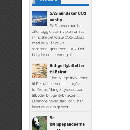
SAS mindsker CO2
udslip
SAS koncernen har
offentliggjort en ny plan om at
mindske det totale CO2-udslip
med 20% i år 2020
sammenlignet med 2007. Det
betyder en halvering af...
Billige flybilletter
til Beirut
Find billige flybilletter
til Beirut helt ned til kr. 1567,-
tur/retur. Mange flyselskaber
tilbyder billige flybilletter til
Libanons hovedstad, og vi har
lavet en oversigt over...
Se
kæmpepandaerne