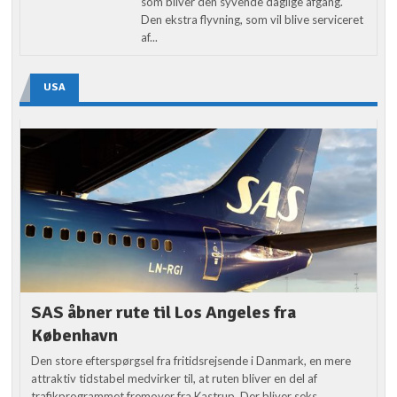
som bliver den syvende daglige afgang.
Den ekstra flyvning, som vil blive serviceret
af...
USA
SAS åbner rute til Los Angeles fra
København
Den store efterspørgsel fra fritidsrejsende i Danmark, en mere
attraktiv tidstabel medvirker til, at ruten bliver en del af
trafikprogrammet fremover fra Kastrup. Der bliver seks...