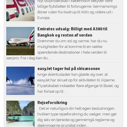
Nyt lavprisselskab i København betyder flere
billige flybilletter til forbrugerne. Germanwings
åbner ruten fra Kastrup til Köln og videre ud i
Europa.
Emirates udsalg: Billigt med A380 til
Bangkok og resten af verden
Drømmer du om sol og varme, har du nu
muligheden for at komme til en række
spændende destinationer i hele verden til
særpris. Fra i dag kan du...
easyJet tager hul på skisæsonen
Ivrige skientusiaster kan glæde sig over, at
easyJet har skruet op for aktiviteten til Alperne.
Flyselskabet indsætter flere afgange til Basel, og
har fortsat op til...
Rejseforsikring
Det er naturligvis din helt egen beslutningen,
hvilken type rejseforsikring du vælger, men gør
dig selv en tjeneste og gennemgå reglerne og
dækningerne grundigt inden...