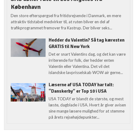
København
Den store efterspørgsel fra fritidsrejsende i Danmark, en mere
attraktiv tidstabel medvirker til, at ruten bliver en del af
trafikprogrammet fremover fra Kastrup. Der bliver seks...
Hedder du Valentin? Så tag kæresten
GRATIS til New York
Det er snart Valentins dag, og det kan være
irriterende for folk, der hedder enten
Valentin eller Valentina. Det vil det
islandske lavprisselskab WOW air gerne...
Læserne af USA TODAY har talt:
“Danskerby” er Top 10 i USA
USA TODAY er blandt de største, og mest
læste, dagblade i USA. Hvert år giver avisen
sine mange læsere mulighed for at stemme
på årets rejsehøjdepunkter...