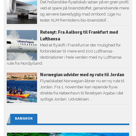
Det hollandske flyselskab satser på en grøn profil
ved at spare på brændstoffet, genandvende mere
og servere bæredygtig mad ombord. Lige nu
tester KLM fremtidens bio-brændstof....
Rutenyt: Fra Aalborg til Frankfurt med
Lufthansa
Med et flyskift i Frankfurt er der mulighed for
forbindelser til mere end 200 Lufthansa-
destinationer i hele verden med ny Lufthansa
rute fra Nordjylland.
Norwegian udvider med ny rute til Jordan
Flyselskabet Norwegian åbner nu en ny rute til
Jordan. Fra 1. november kan rejsende flyve
direkte fra København til feriebyen Aqaba i det
sydlige Jordan. Udvidelsen...
BANGKOK