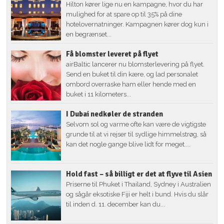
Hilton kører lige nu en kampagne, hvor du har
mulighed for at spare op til 35% på dine
hotelovernatninger. Kampagnen kører dog kun i
en begrænset...
Få blomster leveret på flyet
airBaltic lancerer nu blomsterlevering på flyet.
Send en buket til din kære, og lad personalet
ombord overraske ham eller hende med en
buket i 11 kilometers...
I Dubai nedkøler de stranden
Selvom sol og varme ofte kan være de vigtigste
grunde til at vi rejser til sydlige himmelstrøg, så
kan det nogle gange blive lidt for meget....
Hold fast – så billigt er det at flyve til Asien
Priserne til Phuket i Thailand, Sydney i Australien
og sågår eksotiske Fiji er helt i bund. Hvis du slår
til inden d. 11. december kan du...