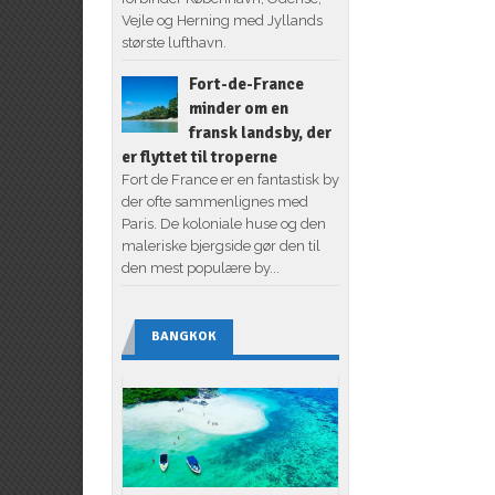
Vejle og Herning med Jyllands
største lufthavn.
Fort-de-France
minder om en
fransk landsby, der
er flyttet til troperne
Fort de France er en fantastisk by
der ofte sammenlignes med
Paris. De koloniale huse og den
maleriske bjergside gør den til
den mest populære by...
BANGKOK