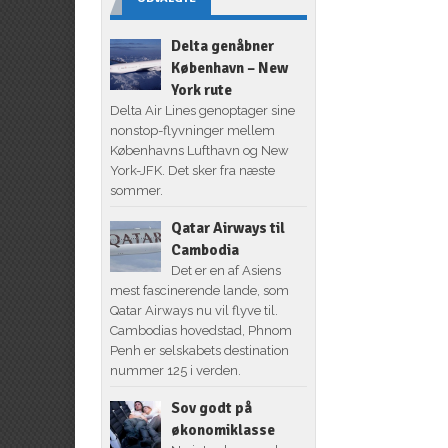
Delta genåbner
København – New
York rute
Delta Air Lines genoptager sine
nonstop-flyvninger mellem
Københavns Lufthavn og New
York-JFK. Det sker fra næste
sommer.
Qatar Airways til
Cambodia
Det er en af Asiens
mest fascinerende lande, som
Qatar Airways nu vil flyve til.
Cambodias hovedstad, Phnom
Penh er selskabets destination
nummer 125 i verden.
Sov godt på
økonomiklasse