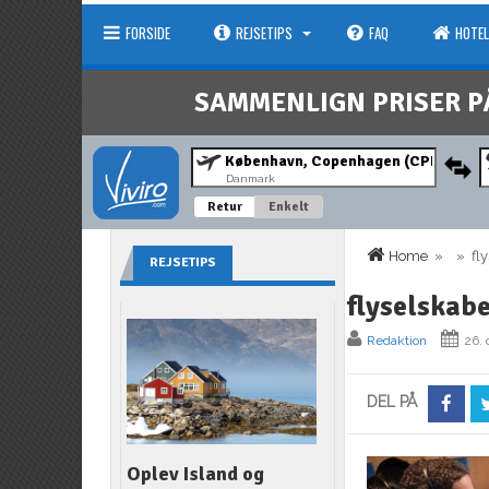
FORSIDE
REJSETIPS
FAQ
HOTEL
SAMMENLIGN PRISER P
Danmark
Retur
Enkelt
Home
» » flys
REJSETIPS
flyselskab
Redaktion
26. 
DEL PÅ
Oplev Island og