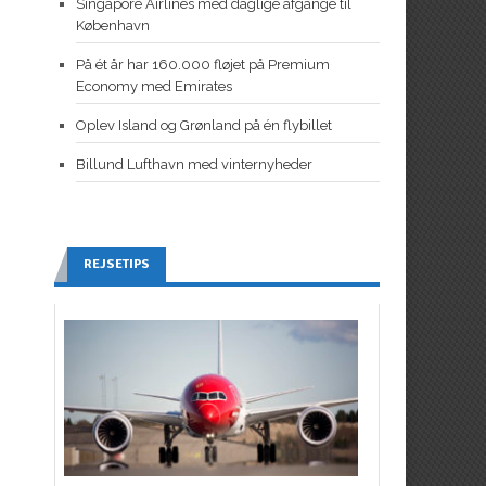
Singapore Airlines med daglige afgange til
København
På ét år har 160.000 fløjet på Premium
Economy med Emirates
Oplev Island og Grønland på én flybillet
Billund Lufthavn med vinternyheder
REJSETIPS