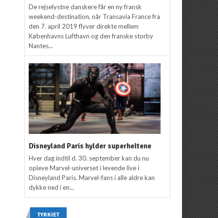
De rejselystne danskere får en ny fransk
weekend-destination, når Transavia France fra
den 7. april 2019 flyver direkte mellem
Københavns Lufthavn og den franske storby
Nantes...
Disneyland Paris hylder superheltene
Hver dag indtil d. 30. september kan du nu
opleve Marvel-universet i levende live i
Disneyland Paris. Marvel-fans i alle aldre kan
dykke ned i en...
TYRKIET