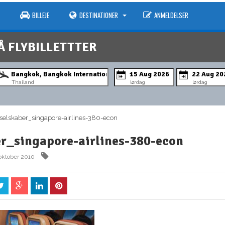
BILLEJE
DESTINATIONER
ANMELDELSER
Å FLYBILLETTTER
Thailand
lørdag
lørdag
elskaber_singapore-airlines-380-econ
er_singapore-airlines-380-econ
oktober 2010