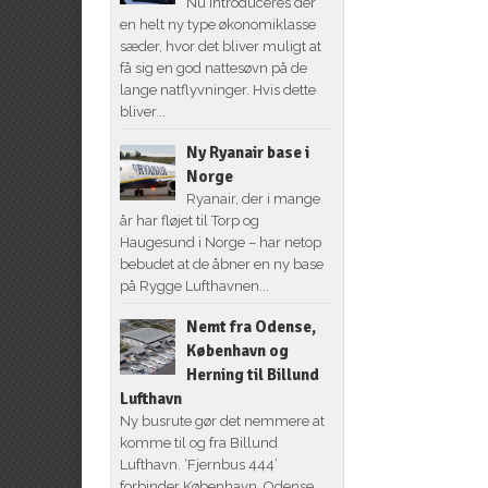
Nu introduceres der
en helt ny type økonomiklasse
sæder, hvor det bliver muligt at
få sig en god nattesøvn på de
lange natflyvninger. Hvis dette
bliver...
Ny Ryanair base i
Norge
Ryanair, der i mange
år har fløjet til Torp og
Haugesund i Norge – har netop
bebudet at de åbner en ny base
på Rygge Lufthavnen...
Nemt fra Odense,
København og
Herning til Billund
Lufthavn
Ny busrute gør det nemmere at
komme til og fra Billund
Lufthavn. ‘Fjernbus 444’
forbinder København, Odense,