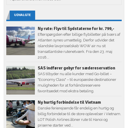
UDVALGTE
Ny rute: Flyv til Sydstaterne for kr. 799,-
Efterspørgslen efter billige flybilletter på tværs af
Atlanten synes umættelig. Derfor udvider det
islandske lavprisselskab WOW air nu sit
transatlantiske rutenetværk. Fra den 23. maj
2018...
SAS indfører gebyr for sædereservation
SAS tilbyder nu alle kunder med Go-billet –
"Economy Class" – til europæiske destinationer
muligheden for at forhåndsreservere
favoritsædet mod ekstra betaling.
Ny hurtig forbindelse til Vietnam
Danske ferierejsende får endelig en hurtig og
billig forbindelse til de store oplevelser i Vietnam.
LOT Polish Airlines åbner rute til Hanoi og
priserne starter ved...