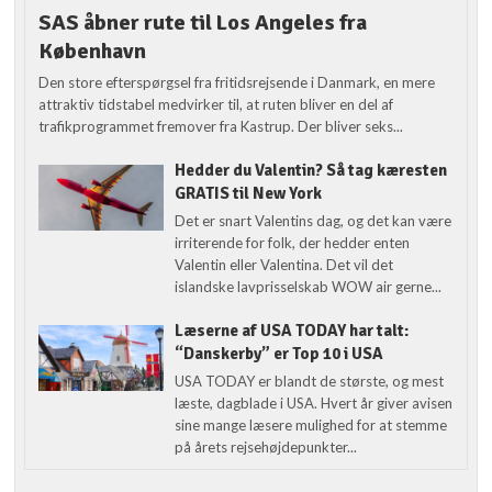
SAS åbner rute til Los Angeles fra
København
Den store efterspørgsel fra fritidsrejsende i Danmark, en mere
attraktiv tidstabel medvirker til, at ruten bliver en del af
trafikprogrammet fremover fra Kastrup. Der bliver seks...
Hedder du Valentin? Så tag kæresten
GRATIS til New York
Det er snart Valentins dag, og det kan være
irriterende for folk, der hedder enten
Valentin eller Valentina. Det vil det
islandske lavprisselskab WOW air gerne...
Læserne af USA TODAY har talt:
“Danskerby” er Top 10 i USA
USA TODAY er blandt de største, og mest
læste, dagblade i USA. Hvert år giver avisen
sine mange læsere mulighed for at stemme
på årets rejsehøjdepunkter...