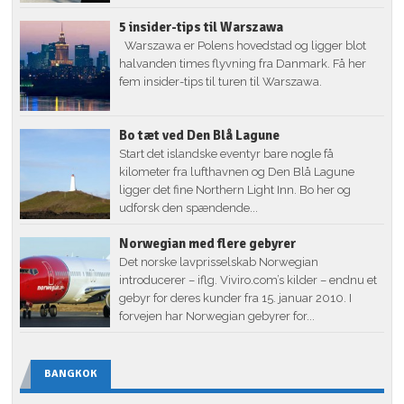
5 insider-tips til Warszawa
Warszawa er Polens hovedstad og ligger blot
halvanden times flyvning fra Danmark. Få her
fem insider-tips til turen til Warszawa.
Bo tæt ved Den Blå Lagune
Start det islandske eventyr bare nogle få
kilometer fra lufthavnen og Den Blå Lagune
ligger det fine Northern Light Inn. Bo her og
udforsk den spændende...
Norwegian med flere gebyrer
Det norske lavprisselskab Norwegian
introducerer – iflg. Viviro.com’s kilder – endnu et
gebyr for deres kunder fra 15. januar 2010. I
forvejen har Norwegian gebyrer for...
BANGKOK