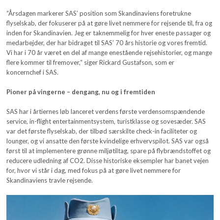
“Årsdagen markerer SAS’ position som Skandinaviens foretrukne
flyselskab, der fokuserer på at gøre livet nemmere for rejsende til, fra og
inden for Skandinavien. Jeg er taknemmelig for hver eneste passager og
medarbejder, der har bidraget til SAS’ 70 års historie og vores fremtid.
Vi har i 70 år været en del af mange enestående rejsehistorier, og mange
flere kommer til fremover,“ siger Rickard Gustafson, som er
koncernchef i SAS.
Pioner på vingerne – dengang, nu og i fremtiden
SAS har i årtiernes løb lanceret verdens første verdensomspændende
service, in-flight entertainmentsystem, turistklasse og sovesæder. SAS
var det første flyselskab, der tilbød særskilte check-in faciliteter og
lounger, og vi ansatte den første kvindelige erhvervspilot. SAS var også
først til at implementere grønne miljøtiltag, spare på flybrændstoffet og
reducere udledning af CO2. Disse historiske eksempler har banet vejen
for, hvor vi står i dag, med fokus på at gøre livet nemmere for
Skandinaviens travle rejsende.