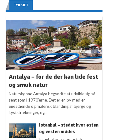
TYRKIET
Antalya – for de der kan lide fest
og smuk natur
Naturskønne Antalya begyndte at udvikle sig så
sent som i 1970’erne. Det er en by med en
enestående og malerisk blanding af bjerge og
kyststrækninger, og...
Istanbul – stedet hvor østen
og vesten mødes
Istanbul er en fantastisk