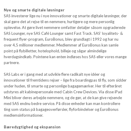
Nye og smarte digitale løsninger
SAS investerer lige nu i nye innovationer og smarte digitale løsninger, der
skal gøre det at rejse til en nemmere, hurtigere og mere personlig
oplevelse. At gøre livet nemmere omfatter detaljer såsom opgraderede
SAS Lounger, nye SAS Café Lounger samt Fast Track. SAS’ loyalitets- &
frequent flyer-program, EuroBonus, blev grundlagt i 1992 og har nu
over 4,5 millioner medlemmer. Medlemmer af EuroBonus kan samle
point på flybilletter, hotelophold, billeje og sågar almindelige
hverdagsindkøb. Pointene kan enten indløses hos SAS eller vores mange
partnere.
SAS Labs er i gang med at udvikle flere radikalt nye idéer og
innovationer til fremtidens rejser – lige fra boardingpas til fly, som sidder
under huden, til smarte og personlige bagagemærker. Her til efteråret
udstyres alt kabinepersonale med Cabin Crew Devices. Via disse iPad
Mini bliver deres arbejde nemmere, og de gør, at de kan give rejsende
med SAS endnu bedre service. På disse enheder kan man kontrollere
ting som status på bagageoverførsler, flyforbindelser og EuroBonus
medlemsinformationer.
Bæredygtighed
og ekspansion