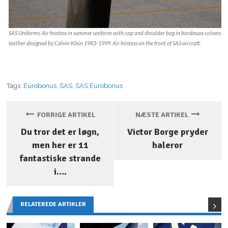
SAS Uniforms. Air hostess in summer uniform with cap and shoulder bag in bordeuax coloerd
leather designed by Calvin Klein 1983-1999. Air hostess on the front of SAS aircraft.
Tags:
Eurobonus
,
SAS
,
SAS Eurobonus
FORRIGE ARTIKEL
NÆSTE ARTIKEL
Du tror det er løgn,
Victor Borge pryder
men her er 11
haleror
fantastiske strande
i….
RELATEREDE ARTIKLER