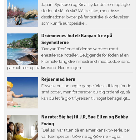
Japan, Sydkorea og Kina. Lyder det som oplagte
steder at stå på ski? Måske ikke, men disse
destinationer byder på fantastiske skioplevelser,
som kun få europæiske...
Drømmenes hotel: Banyan Tree på
Seychellerne
’Banyan Tree’ er et af denne verdens mest
enestående hoteller. Beliggende for foden af en
kilometerlang drømmestrand med puddersand,
palmetræer og turkis vand. Her er ingen...
Rejser med børn
Flyveturen kan nogle gange føles lidt lang for de
små poder, men forbereder du dig ordentligt, så
kan du let få gjort flyrejsen til noget behageligt...
Ny rute: Sig hej til J.R, Sue Ellen og Bobby
Ewing
“Dallas” var titlen på en amerikansk tv-serie, der
var kæmpestor i 80’erne og 90’erne – også i