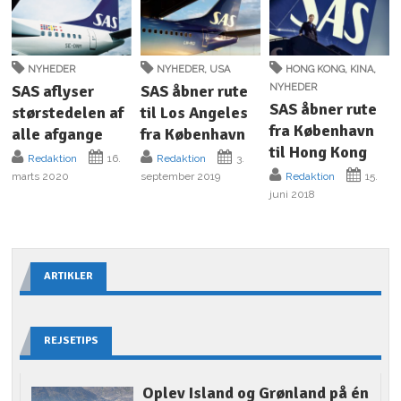
NYHEDER
NYHEDER
,
USA
HONG KONG
,
KINA
,
SAS aflyser
SAS åbner rute
NYHEDER
SAS åbner rute
størstedelen af
til Los Angeles
fra København
alle afgange
fra København
til Hong Kong
Redaktion
16.
Redaktion
3.
marts 2020
september 2019
Redaktion
15.
juni 2018
ARTIKLER
REJSETIPS
Oplev Island og Grønland på én