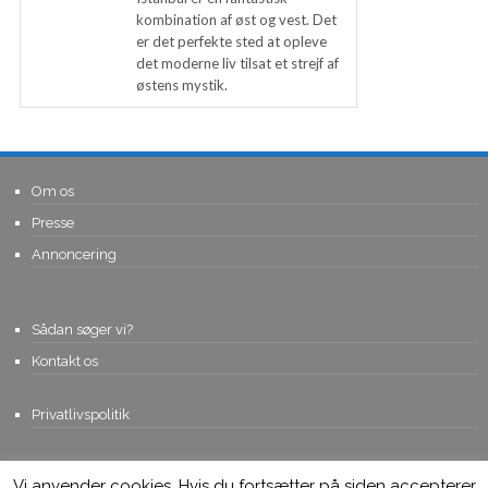
kombination af øst og vest. Det
er det perfekte sted at opleve
det moderne liv tilsat et strejf af
østens mystik.
Om os
Presse
Annoncering
Sådan søger vi?
Kontakt os
Privatlivspolitik
Vi anvender cookies. Hvis du fortsætter på siden accepterer