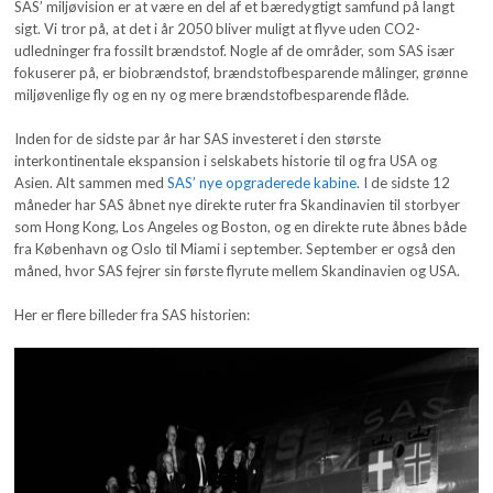
SAS’ miljøvision er at være en del af et bæredygtigt samfund på langt
sigt. Vi tror på, at det i år 2050 bliver muligt at flyve uden CO2-
udledninger fra fossilt brændstof. Nogle af de områder, som SAS især
fokuserer på, er biobrændstof, brændstofbesparende målinger, grønne
miljøvenlige fly og en ny og mere brændstofbesparende flåde.
Inden for de sidste par år har SAS investeret i den største
interkontinentale ekspansion i selskabets historie til og fra USA og
Asien. Alt sammen med
SAS’ nye opgraderede kabine
. I de sidste 12
måneder har SAS åbnet nye direkte ruter fra Skandinavien til storbyer
som Hong Kong, Los Angeles og Boston, og en direkte rute åbnes både
fra København og Oslo til Miami i september. September er også den
måned, hvor SAS fejrer sin første flyrute mellem Skandinavien og USA.
Her er flere billeder fra SAS historien: