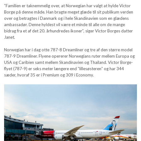
”Familien er taknemmelig over, at Norwegian har valgt at hylde Victor
Borge på denne måde. Han bragte meget glæde til sit publikum verden
over og betragtes i Danmark og i hele Skandinavien som en glædens
ambassadør. Denne hyldest vil være et minde til alle om de mange
bidrag fra et af det 20. århundredes ikoner”, siger Victor Borges datter
Janet.
Norwegian har i dag otte 787-8 Dreamliner og tre af den større model
787-9 Dreamliner. Flyene opererer Norwegians ruter mellem Europa og
USA og Caribien samt mellem Skandinavien og Thailand. Victor Borge-
flyet (787-9) er seks meter længere end ”lillesøsteren” og har 344
sæder, hvoraf 35 er i Premium og 309 i Economy.