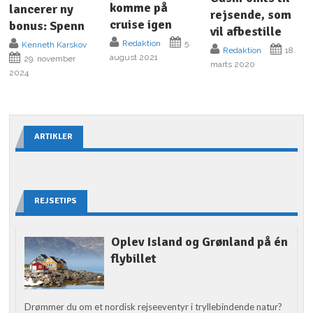
komme på
lancerer ny
rejsende, som
cruise igen
bonus: Spenn
vil afbestille
Redaktion
5.
Kenneth Karskov
Redaktion
18.
august 2021
29. november
marts 2020
2024
ARTIKLER
REJSETIPS
Oplev Island og Grønland på én
flybillet
Drømmer du om et nordisk rejseeventyr i tryllebindende natur?