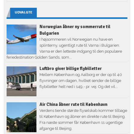
UDVALGTE
Norwegian åbner ny sommerrute til
Bulgarien
I højsommeren vil Norwegian nu have en
splinterny, ugentligt rute til Varna i Bulgarien.
Varna er den letteste indgang til den populære
feriedestination Golden Sands, som...
Luftbro giver billige flybilletter
Mellem København og Aalborg er der op til 40
flyvninger om dagen, hvilket sender de billige
flybilletter helt ned i 149,- pr. vej. Og det vil...
Air China åbner rute til København
Verdens tiende største flyselskab kommer tilbage
til København og åbner en direkte rute til Beijing.
Fra næste sommer får København 11 ugentlige
afgange til Beijing.