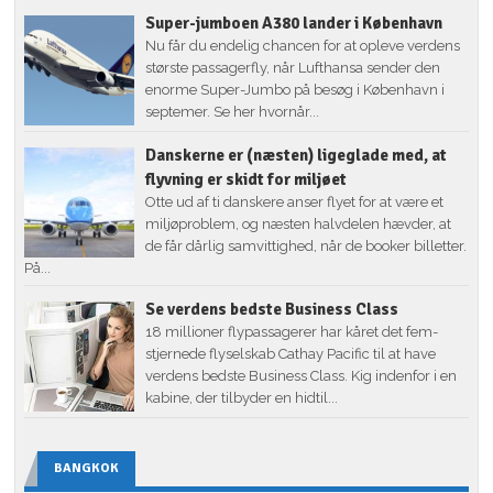
Super-jumboen A380 lander i København
Nu får du endelig chancen for at opleve verdens
største passagerfly, når Lufthansa sender den
enorme Super-Jumbo på besøg i København i
septemer. Se her hvornår...
Danskerne er (næsten) ligeglade med, at
flyvning er skidt for miljøet
Otte ud af ti danskere anser flyet for at være et
miljøproblem, og næsten halvdelen hævder, at
de får dårlig samvittighed, når de booker billetter.
På...
Se verdens bedste Business Class
18 millioner flypassagerer har kåret det fem-
stjernede flyselskab Cathay Pacific til at have
verdens bedste Business Class. Kig indenfor i en
kabine, der tilbyder en hidtil...
BANGKOK