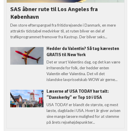
SAS åbner rute til Los Angeles fra
København
Den store efterspørgsel fra fritidsrejsende i Danmark, en mere
attraktiv tidstabel medvirker til, at ruten bliver en del af
trafikprogrammet fremover fra Kastrup. Der bliver seks...
Hedder du Valentin? Så tag kæresten
GRATIS til New York
Det er snart Valentins dag, og det kan være
irriterende for folk, der hedder enten
Valentin eller Valentina. Det vil det
islandske lavprisselskab WOW air gerne...
Læserne af USA TODAY har talt:
“Danskerby” er Top 10 i USA
USA TODAY er blandt de største, og mest
læste, dagblade i USA. Hvert år giver avisen
sine mange læsere mulighed for at stemme
på årets rejsehøjdepunkter...