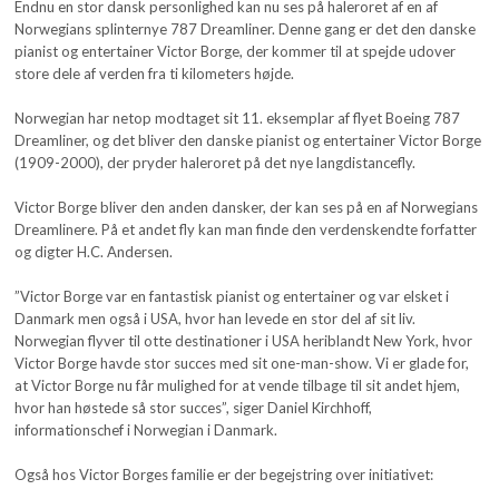
Endnu en stor dansk personlighed kan nu ses på haleroret af en af
Norwegians splinternye 787 Dreamliner. Denne gang er det den danske
pianist og entertainer Victor Borge, der kommer til at spejde udover
store dele af verden fra ti kilometers højde.
Norwegian har netop modtaget sit 11. eksemplar af flyet Boeing 787
Dreamliner, og det bliver den danske pianist og entertainer Victor Borge
(1909-2000), der pryder haleroret på det nye langdistancefly.
Victor Borge bliver den anden dansker, der kan ses på en af Norwegians
Dreamlinere. På et andet fly kan man finde den verdenskendte forfatter
og digter H.C. Andersen.
”Victor Borge var en fantastisk pianist og entertainer og var elsket i
Danmark men også i USA, hvor han levede en stor del af sit liv.
Norwegian flyver til otte destinationer i USA heriblandt New York, hvor
Victor Borge havde stor succes med sit one-man-show. Vi er glade for,
at Victor Borge nu får mulighed for at vende tilbage til sit andet hjem,
hvor han høstede så stor succes”, siger Daniel Kirchhoff,
informationschef i Norwegian i Danmark.
Også hos Victor Borges familie er der begejstring over initiativet: