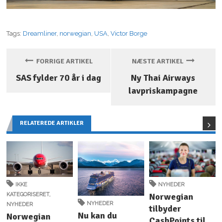
Tags:
Dreamliner
,
norwegian
,
USA
,
Victor Borge
FORRIGE ARTIKEL
NÆSTE ARTIKEL
SAS fylder 70 år i dag
Ny Thai Airways
lavpriskampagne
RELATEREDE ARTIKLER
IKKE
NYHEDER
KATEGORISERET
,
Norwegian
NYHEDER
NYHEDER
tilbyder
Nu kan du
Norwegian
CashPoints til