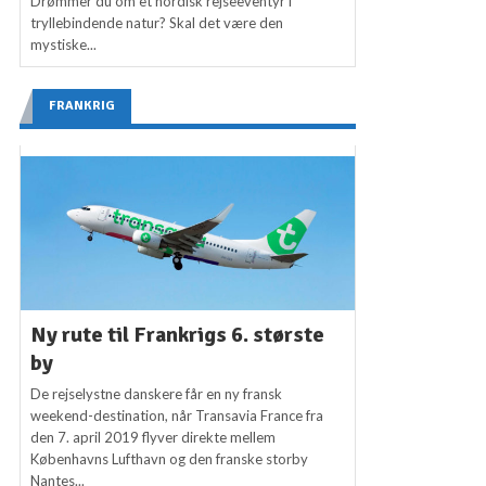
Drømmer du om et nordisk rejseeventyr i
tryllebindende natur? Skal det være den
mystiske...
FRANKRIG
Ny rute til Frankrigs 6. største
by
De rejselystne danskere får en ny fransk
weekend-destination, når Transavia France fra
den 7. april 2019 flyver direkte mellem
Københavns Lufthavn og den franske storby
Nantes...