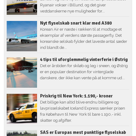
Ryanair vokser i Billund, og det giver
vestdanskerne nye muligheder for...
Nyt flyselskab snart klar med A380
Korean Air er næste i rækken til at modtage et
eksemplar af verdens største passagerfly. Det
koreanske selskab fylder det laveste antal sæder
ind blandt de...
4 tips til uforglemmelig vinterferie i Østrig
Det er årstiden for skiløb og leg i sneen, og Østrig
er en populær destination for vinterglade
danskere, der ikke kan vente på at komme ud...
Priskrig til New York: 1.190,- kroner
Det billige kan altid blive endnu billigere og
lavprisselskabet Iceland Express sænker prisen
fra Købehavn til New York til bare 1.190,- inkl.
skatter og afgifter.
SAS er Europas mest punktlige flyselskab