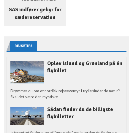
SAS indfører gebyr for
sædereservation
REJSETIPS
Oplev Island og Grønland på én
flybillet
Drømmer du om et nordisk rejseeventyr i tryllebindende natur?
Skal det være den mystiske...
Sådan finder du de billigste
flybilletter
Internettet flyder over af “gode råd” om hvordan du finder de